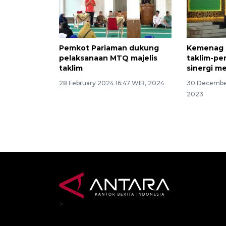
Pemkot Pariaman dukung
Kemenag 
pelaksanaan MTQ majelis
taklim-pe
taklim
sinergi m
28 February 2024 16:47 WIB, 2024
30 Decembe
2023
>