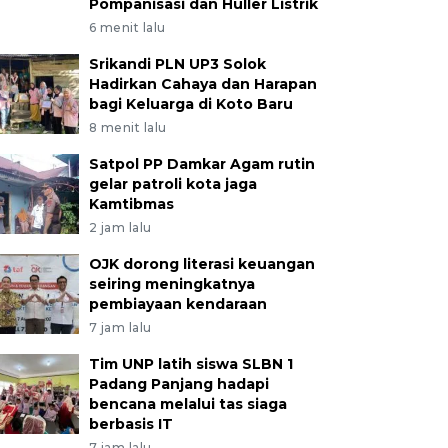
Pompanisasi dan Huller Listrik
6 menit lalu
Srikandi PLN UP3 Solok
Hadirkan Cahaya dan Harapan
bagi Keluarga di Koto Baru
8 menit lalu
Satpol PP Damkar Agam rutin
gelar patroli kota jaga
Kamtibmas
2 jam lalu
OJK dorong literasi keuangan
seiring meningkatnya
pembiayaan kendaraan
7 jam lalu
Tim UNP latih siswa SLBN 1
Padang Panjang hadapi
bencana melalui tas siaga
berbasis IT
7 jam lalu