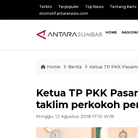
Terkini
Terpopuler
Top News
Tentang Kami
otomotif.antaranews.com
HOME
NASION
Home
Berita
Ketua TP PKK Pasaman
Ketua TP PKK Pasam
taklim perkokoh pe
Minggu, 12 Agustus 2018 17:10 WIB