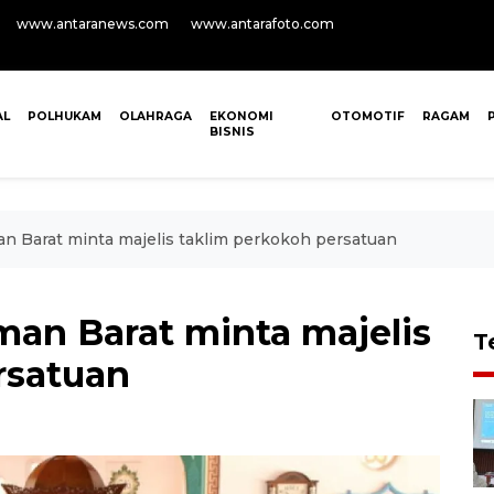
www.antaranews.com
www.antarafoto.com
AL
POLHUKAM
OLAHRAGA
EKONOMI
OTOMOTIF
RAGAM
BISNIS
 Barat minta majelis taklim perkokoh persatuan
an Barat minta majelis
T
rsatuan