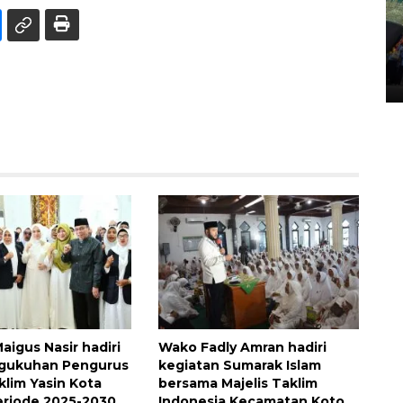
Penggantian konstruksi jalan
Lintas Sumatera di Sumbar
05 August 2026 10:35 WIB
igus Nasir hadiri
Wako Fadly Amran hadiri
ngukuhan Pengurus
kegiatan Sumarak Islam
klim Yasin Kota
bersama Majelis Taklim
riode 2025-2030
Indonesia Kecamatan Koto