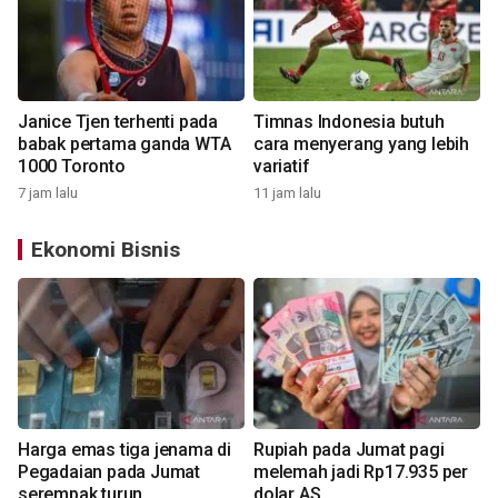
Janice Tjen terhenti pada
Timnas Indonesia butuh
babak pertama ganda WTA
cara menyerang yang lebih
1000 Toronto
variatif
7 jam lalu
11 jam lalu
Ekonomi Bisnis
Harga emas tiga jenama di
Rupiah pada Jumat pagi
Pegadaian pada Jumat
melemah jadi Rp17.935 per
serempak turun
dolar AS