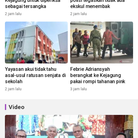
Kejagung untuk diperiksa
polisi tegaskan tidak ada
sebagai tersangka
ekskul menembak
2 jam lalu
2 jam lalu
Yayasan akui tidak tahu
Febrie Adriansyah
asal-usul ratusan senjata di
berangkat ke Kejagung
sekolah
pakai rompi tahanan pink
2 jam lalu
3 jam lalu
Video