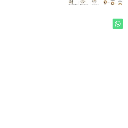
Unduh Mobile Apps untuk iOS dan Android
Jelajahi ANTARA News Sumbar
Polhukam
Sosial
Olahraga
Pariwisata
Ekonomi Bisnis
Regional
Otomotif
Internasional
Ragam
Redaksi