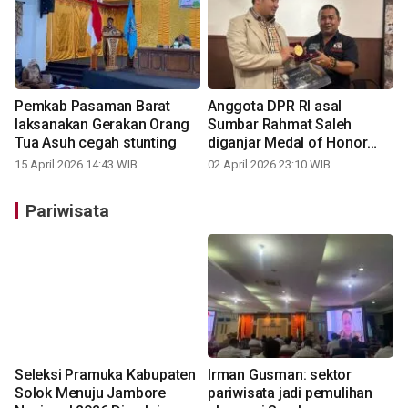
Pemkab Pasaman Barat
Anggota DPR RI asal
laksanakan Gerakan Orang
Sumbar Rahmat Saleh
Tua Asuh cegah stunting
diganjar Medal of Honor
JPS
15 April 2026 14:43 WIB
02 April 2026 23:10 WIB
Pariwisata
Seleksi Pramuka Kabupaten
Irman Gusman: sektor
Solok Menuju Jambore
pariwisata jadi pemulihan