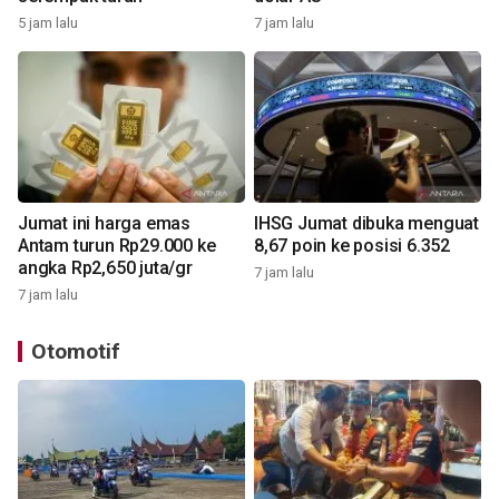
5 jam lalu
7 jam lalu
Jumat ini harga emas
IHSG Jumat dibuka menguat
Antam turun Rp29.000 ke
8,67 poin ke posisi 6.352
angka Rp2,650 juta/gr
7 jam lalu
7 jam lalu
Otomotif