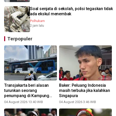
Soal senjata di sekolah, polisi tegaskan tidak
ada ekskul menembak
Polhukam
2 jam lalu
Terpopuler
Transjakarta beri alasan
Baker: Peluang Indonesia
turunkan seorang
masih terbuka jika kalahkan
penumpang di Kampung
Singapura
Melayu
04 August 2026 13:40 WIB
04 August 2026 3:46 WIB