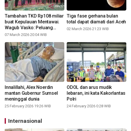
Tambahan TKD Rp108 miliar
Tiga fase gerhana bulan
buat Kepulauan Mentawai.
total dapat diamati dari Aceh
Wagub Vasko: Peluang
02 March 2026 21:23 WIB
percepatan pembangunan
07 March 2026 20:04 WIB
Innalillahi, Alex Noerdin
ODOL dan arus mudik
mantan Gubernur Sumsel
lebaran, ini kata Kakorlantas
meninggal dunia
Polri
25 February 2026 19:26 WIB
24 February 2026 0:28 WIB
Internasional