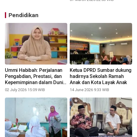
Pendidikan
Ummi Habibah: Perjalanan
Ketua DPRD Sumbar dukung
Pengabdian, Prestasi, dan
hadirnya Sekolah Ramah
Kepemimpinan dalam Dunia
Anak dan Kota Layak Anak
Pendidikan Anak Usia Dini
02 July 2026 15:09 WIB
14 June 2026 9:33 WIB