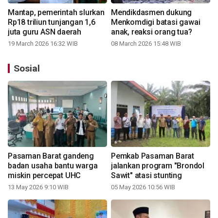
Mantap, pemerintah slurkan
Mendikdasmen dukung
Rp18 triliun tunjangan 1,6
Menkomdigi batasi gawai
juta guru ASN daerah
anak, reaksi orang tua?
19 March 2026 16:32 WIB
08 March 2026 15:48 WIB
Sosial
Pasaman Barat gandeng
Pemkab Pasaman Barat
badan usaha bantu warga
jalankan program "Brondol
miskin percepat UHC
Sawit" atasi stunting
13 May 2026 9:10 WIB
05 May 2026 10:56 WIB