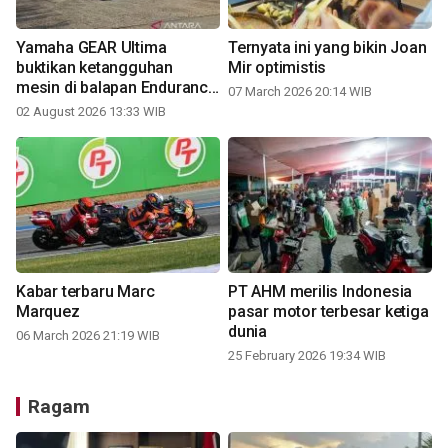
Yamaha GEAR Ultima
Ternyata ini yang bikin Joan
buktikan ketangguhan
Mir optimistis
mesin di balapan Endurance
07 March 2026 20:14 WIB
YCR Padang
02 August 2026 13:33 WIB
Kabar terbaru Marc
PT AHM merilis Indonesia
Marquez
pasar motor terbesar ketiga
dunia
06 March 2026 21:19 WIB
25 February 2026 19:34 WIB
Ragam