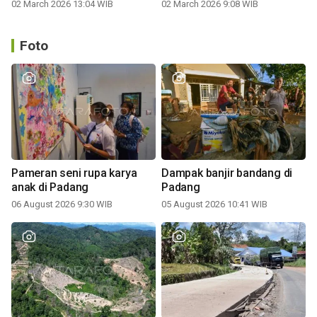
berlindung
02 March 2026 13:04 WIB
02 March 2026 9:08 WIB
Foto
Pameran seni rupa karya
Dampak banjir bandang di
anak di Padang
Padang
06 August 2026 9:30 WIB
05 August 2026 10:41 WIB