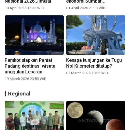
Nasional 2026 Dimulai
ekonomi Sumbar
pascabencana
30 April 2026 16:33 WIB
01 April 2026 21:13 WIB
Pemkot siapkan Pantai
Kenapa kunjungan ke Tugu
Padang destinasi wisata
Nol Kilometer ditutup?
unggulan Lebaran
07 March 2026 18:26 WIB
19 March 2026 23:50 WIB
Regional