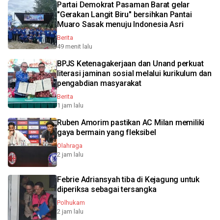
Partai Demokrat Pasaman Barat gelar
"Gerakan Langit Biru" bersihkan Pantai
Muaro Sasak menuju Indonesia Asri
Berita
49 menit lalu
BPJS Ketenagakerjaan dan Unand perkuat
literasi jaminan sosial melalui kurikulum dan
pengabdian masyarakat
Berita
1 jam lalu
Ruben Amorim pastikan AC Milan memiliki
gaya bermain yang fleksibel
Olahraga
2 jam lalu
Febrie Adriansyah tiba di Kejagung untuk
diperiksa sebagai tersangka
Polhukam
2 jam lalu