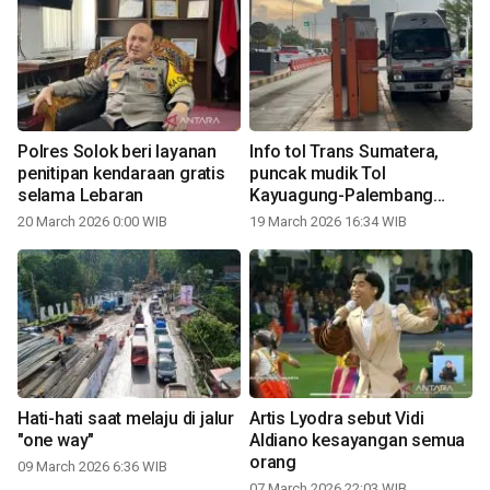
Polres Solok beri layanan
Info tol Trans Sumatera,
penitipan kendaraan gratis
puncak mudik Tol
selama Lebaran
Kayuagung-Palembang
capai 18.500 kendaraan
20 March 2026 0:00 WIB
19 March 2026 16:34 WIB
Hati-hati saat melaju di jalur
Artis Lyodra sebut Vidi
"one way"
Aldiano kesayangan semua
orang
09 March 2026 6:36 WIB
07 March 2026 22:03 WIB