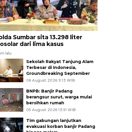
olda Sumbar sita 13.298 liter
iosolar dari lima kasus
am lalu
Sekolah Rakyat Tanjung Alam
Terbesar di Indonesia,
Groundbreaking September
06 August 2026 9:13 WIB
BNPB: Banjir Padang
berangsur surut, warga mulai
bersihkan rumah
05 August 2026 13:51 WIB
Tim gabungan lanjutkan
evakuasi korban banjir Padang