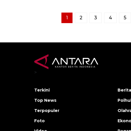
1
2
3
4
5
>
Terkini
Berit
Top News
Polh
Terpopuler
Olahr
Foto
Ekono