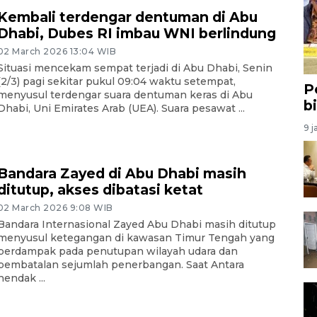
Kembali terdengar dentuman di Abu
Dhabi, Dubes RI imbau WNI berlindung
02 March 2026 13:04 WIB
Situasi mencekam sempat terjadi di Abu Dhabi, Senin
(2/3) pagi sekitar pukul 09:04 waktu setempat,
P
menyusul terdengar suara dentuman keras di Abu
b
Dhabi, Uni Emirates Arab (UEA). Suara pesawat ...
9 j
Bandara Zayed di Abu Dhabi masih
ditutup, akses dibatasi ketat
02 March 2026 9:08 WIB
Bandara Internasional Zayed Abu Dhabi masih ditutup
menyusul ketegangan di kawasan Timur Tengah yang
berdampak pada penutupan wilayah udara dan
pembatalan sejumlah penerbangan. Saat Antara
hendak ...