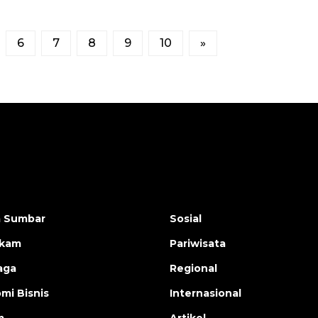
6
7
8
9
10
»
a Sumbar
Sosial
ukam
Pariwisata
aga
Regional
mi Bisnis
Internasional