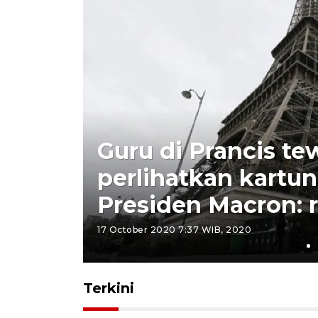
pres
Guru di Prancis te
isa
perlihatkan kart
Presiden Macron: 
17 October 2020 7:37 WIB, 2020
Terkini