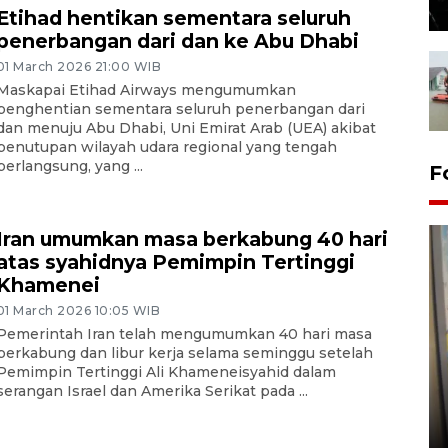
Etihad hentikan sementara seluruh
penerbangan dari dan ke Abu Dhabi
01 March 2026 21:00 WIB
Maskapai Etihad Airways mengumumkan
penghentian sementara seluruh penerbangan dari
dan menuju Abu Dhabi, Uni Emirat Arab (UEA) akibat
penutupan wilayah udara regional yang tengah
berlangsung, yang ...
F
Iran umumkan masa berkabung 40 hari
atas syahidnya Pemimpin Tertinggi
Khamenei
01 March 2026 10:05 WIB
Pemerintah Iran telah mengumumkan 40 hari masa
berkabung dan libur kerja selama seminggu setelah
Penyelesaian pembentukan
Pemimpin Tertinggi Ali Khameneisyahid dalam
Kopdes Merah Putih di
serangan Israel dan Amerika Serikat pada ...
Sumbar
05 August 2026 10:33 WIB