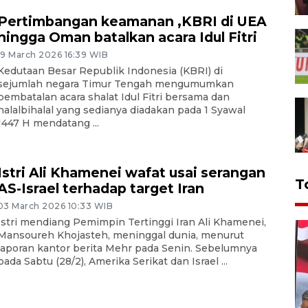
Pertimbangan keamanan ,KBRI di UEA
hingga Oman batalkan acara Idul Fitri
19 March 2026 16:39 WIB
Kedutaan Besar Republik Indonesia (KBRI) di
sejumlah negara Timur Tengah mengumumkan
pembatalan acara shalat Idul Fitri bersama dan
halalbihalal yang sedianya diadakan pada 1 Syawal
1447 H mendatang ...
Istri Ali Khamenei wafat usai serangan
T
AS-Israel terhadap target Iran
03 March 2026 10:33 WIB
Istri mendiang Pemimpin Tertinggi Iran Ali Khamenei,
Mansoureh Khojasteh, meninggal dunia, menurut
laporan kantor berita Mehr pada Senin. Sebelumnya
pada Sabtu (28/2), Amerika Serikat dan Israel ...