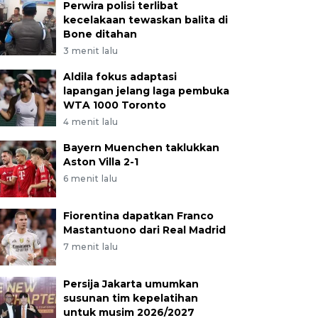
Perwira polisi terlibat
kecelakaan tewaskan balita di
Bone ditahan
3 menit lalu
Aldila fokus adaptasi
lapangan jelang laga pembuka
WTA 1000 Toronto
4 menit lalu
Bayern Muenchen taklukkan
Aston Villa 2-1
OLRI kembali kirim pasuk
6 menit lalu
e Afrika
Fiorentina dapatkan Franco
Mastantuono dari Real Madrid
ecember 2018 11:54 WIB, 2018
7 menit lalu
Persija Jakarta umumkan
susunan tim kepelatihan
untuk musim 2026/2027