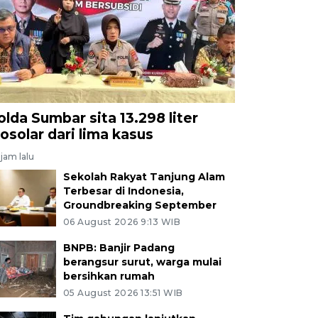
olda Sumbar sita 13.298 liter
iosolar dari lima kasus
jam lalu
Sekolah Rakyat Tanjung Alam
Terbesar di Indonesia,
Groundbreaking September
06 August 2026 9:13 WIB
BNPB: Banjir Padang
berangsur surut, warga mulai
bersihkan rumah
05 August 2026 13:51 WIB