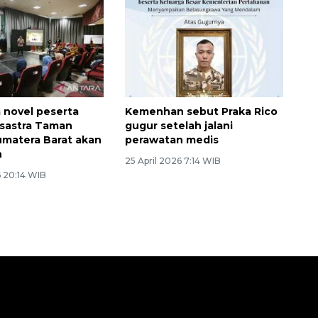
a novel peserta
Kemenhan sebut Praka Rico
 sastra Taman
gugur setelah jalani
matera Barat akan
perawatan medis
n
25 April 2026 7:14 WIB
 20:14 WIB