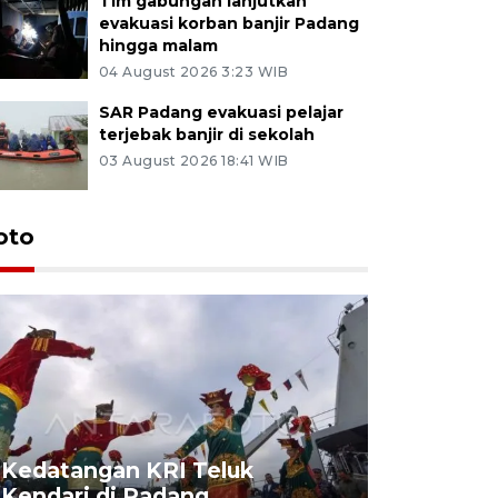
Tim gabungan lanjutkan
evakuasi korban banjir Padang
hingga malam
04 August 2026 3:23 WIB
SAR Padang evakuasi pelajar
terjebak banjir di sekolah
03 August 2026 18:41 WIB
oto
Kedatangan KRI Teluk
Pameran 
Kendari di Padang
di Padan