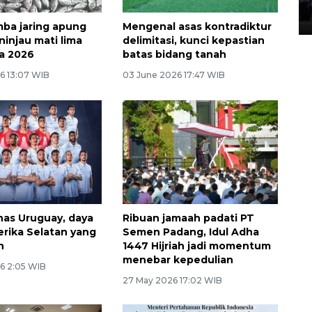
05 August 2026 10:35 WIB
mba jaring apung
Mengenal asas kontradiktur
injau mati lima
delimitasi, kunci kepastian
a 2026
batas bidang tanah
6 13:07 WIB
03 June 2026 17:47 WIB
mnas Uruguay, daya
Ribuan jamaah padati PT
rika Selatan yang
Semen Padang, Idul Adha
n
1447 Hijriah jadi momentum
menebar kepedulian
6 2:05 WIB
27 May 2026 17:02 WIB