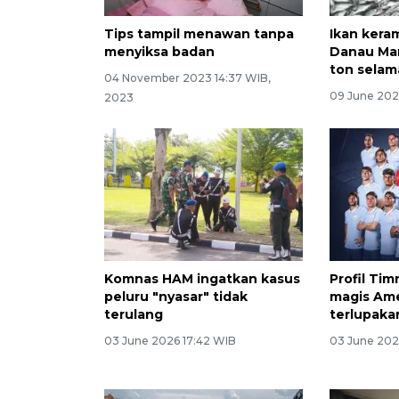
Tips tampil menawan tanpa
Ikan kera
menyiksa badan
Danau Man
ton selam
04 November 2023 14:37 WIB,
09 June 202
2023
Komnas HAM ingatkan kasus
Profil Ti
peluru "nyasar" tidak
magis Ame
terulang
terlupaka
03 June 2026 17:42 WIB
03 June 202