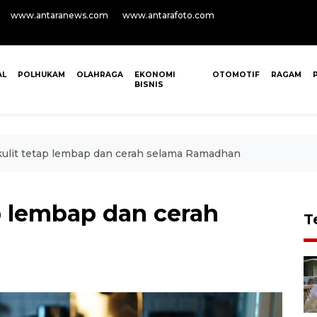
www.antaranews.com
www.antarafoto.com
AL
POLHUKAM
OLAHRAGA
EKONOMI
OTOMOTIF
RAGAM
BISNIS
 kulit tetap lembap dan cerah selama Ramadhan
ap lembap dan cerah
T