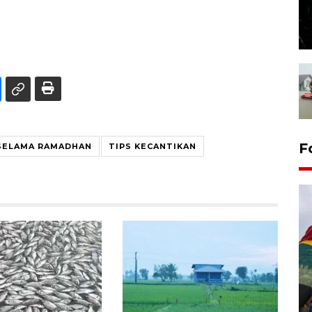
F
 SELAMA RAMADHAN
TIPS KECANTIKAN
Penggantian konstruksi jalan
Lintas Sumatera di Sumbar