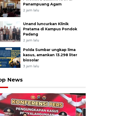
Panampuang Agam
2 jam lalu
Unand luncurkan Klinik
Pratama di Kampus Pondok
Padang
2 jam lalu
Polda Sumbar ungkap lima
kasus, amankan 13.298 liter
biosolar
3 jam lalu
op News