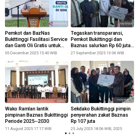
n
Pemkot dan BazNas
Tegaskan transparansi,
Bukittinggi Fasilitasi Service
Pemkot Bukittinggi dan
dan Ganti Oli Gratis untuk
Baznas salurkan Rp 60 juta
200 Driver Ojek Online
zakat
05 December 2025 15:40 WIB
27 September 2025 13:06 WIB
1
n
Wako Ramlan lantik
Sekdako Bukittinggi pimpin
pimpinan Baznas Bukittinggi
penyerahan zakat Baznas
Periode 2025--2030
Rp 107 juta
11 August 2025 17:17 WIB
25 July 2025 18:06 WIB, 2025