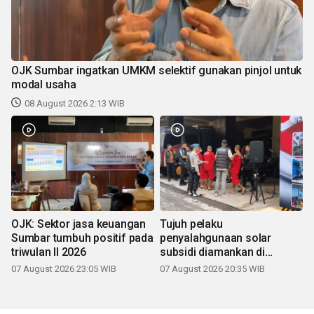
OJK Sumbar ingatkan UMKM selektif gunakan pinjol untuk
modal usaha
08 August 2026 2:13 WIB
OJK: Sektor jasa keuangan
Tujuh pelaku
Sumbar tumbuh positif pada
penyalahgunaan solar
triwulan II 2026
subsidi diamankan di
Sumbar
07 August 2026 23:05 WIB
07 August 2026 20:35 WIB