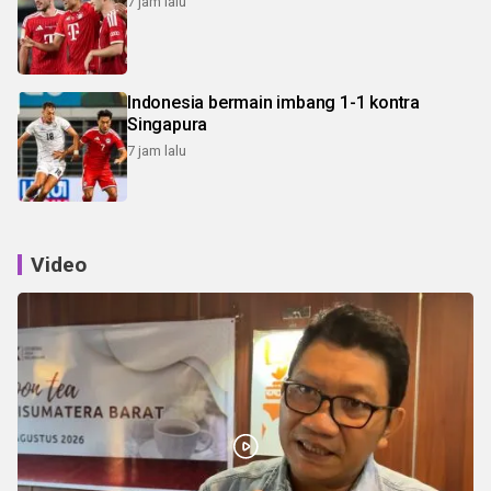
7 jam lalu
Indonesia bermain imbang 1-1 kontra
Singapura
7 jam lalu
Video