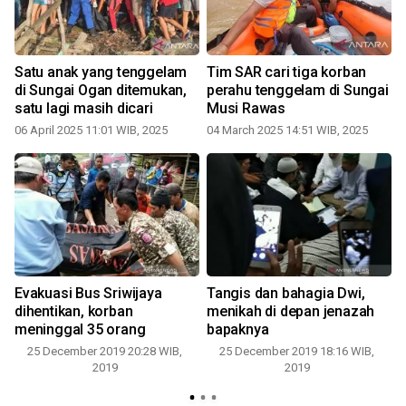
Satu anak yang tenggelam
Tim SAR cari tiga korban
di Sungai Ogan ditemukan,
perahu tenggelam di Sungai
satu lagi masih dicari
Musi Rawas
n
06 April 2025 11:01 WIB, 2025
04 March 2025 14:51 WIB, 2025
s
Evakuasi Bus Sriwijaya
Tangis dan bahagia Dwi,
dihentikan, korban
menikah di depan jenazah
meninggal 35 orang
bapaknya
25 December 2019 20:28 WIB,
25 December 2019 18:16 WIB,
2019
2019