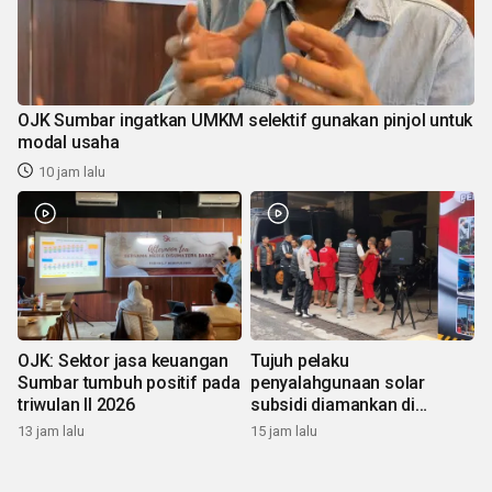
OJK Sumbar ingatkan UMKM selektif gunakan pinjol untuk
modal usaha
10 jam lalu
OJK: Sektor jasa keuangan
Tujuh pelaku
Sumbar tumbuh positif pada
penyalahgunaan solar
triwulan II 2026
subsidi diamankan di
Sumbar
13 jam lalu
15 jam lalu