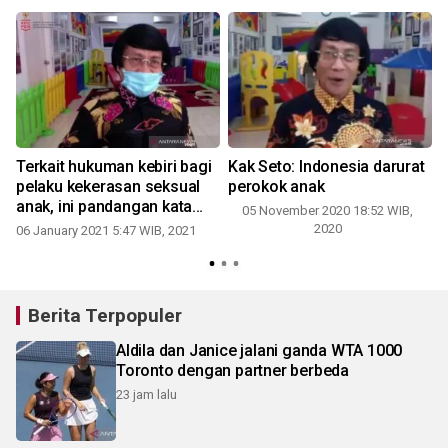
Terkait hukuman kebiri bagi
Kak Seto: Indonesia darurat
pelaku kekerasan seksual
perokok anak
anak, ini pandangan kata
05 November 2020 18:52 WIB,
Kak Seto
2020
06 January 2021 5:47 WIB, 2021
2
Berita Terpopuler
Aldila dan Janice jalani ganda WTA 1000
Toronto dengan partner berbeda
23 jam lalu