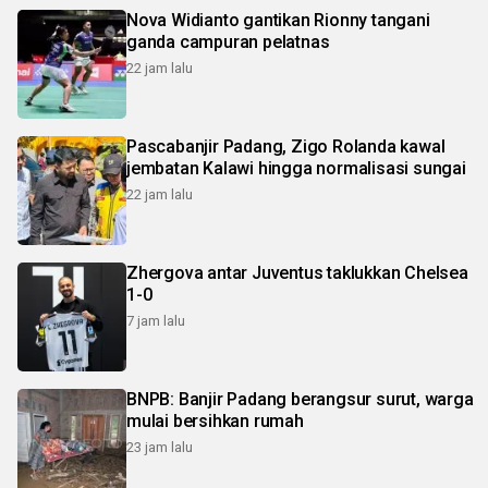
Nova Widianto gantikan Rionny tangani
ganda campuran pelatnas
22 jam lalu
Pascabanjir Padang, Zigo Rolanda kawal
jembatan Kalawi hingga normalisasi sungai
22 jam lalu
Zhergova antar Juventus taklukkan Chelsea
1-0
7 jam lalu
BNPB: Banjir Padang berangsur surut, warga
mulai bersihkan rumah
23 jam lalu