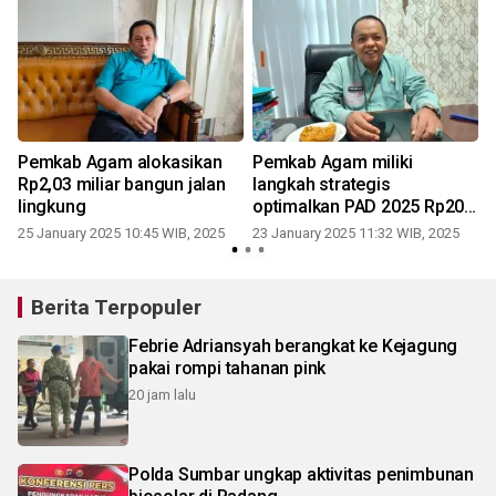
Pemkab Agam alokasikan
Pemkab Agam miliki
Rp2,03 miliar bangun jalan
langkah strategis
lingkung
optimalkan PAD 2025 Rp207
miliar
25 January 2025 10:45 WIB, 2025
23 January 2025 11:32 WIB, 2025
Berita Terpopuler
Febrie Adriansyah berangkat ke Kejagung
pakai rompi tahanan pink
20 jam lalu
Polda Sumbar ungkap aktivitas penimbunan