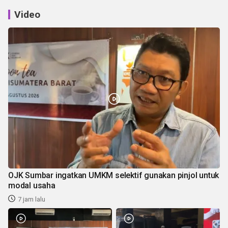
Video
OJK Sumbar ingatkan UMKM selektif gunakan pinjol untuk
modal usaha
7 jam lalu