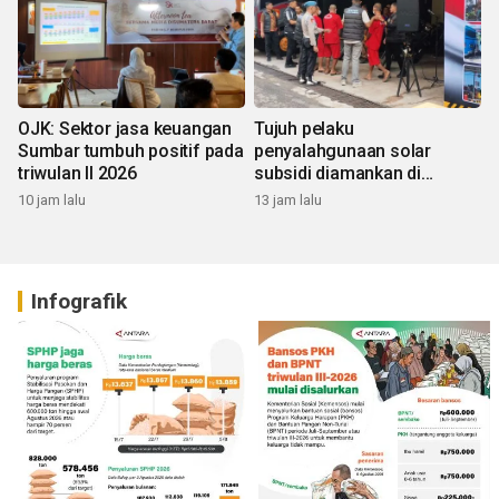
OJK: Sektor jasa keuangan
Tujuh pelaku
Sumbar tumbuh positif pada
penyalahgunaan solar
triwulan II 2026
subsidi diamankan di
Sumbar
10 jam lalu
13 jam lalu
Infografik