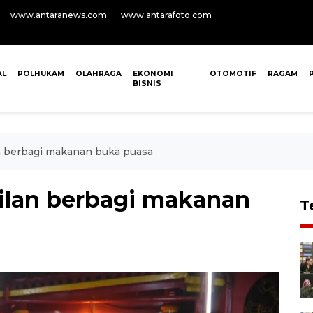
www.antaranews.com
www.antarafoto.com
AL
POLHUKAM
OLAHRAGA
EKONOMI
OTOMOTIF
RAGAM
BISNIS
n berbagi makanan buka puasa
ilan berbagi makanan
T