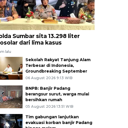
olda Sumbar sita 13.298 liter
iosolar dari lima kasus
am lalu
Sekolah Rakyat Tanjung Alam
Terbesar di Indonesia,
Groundbreaking September
06 August 2026 9:13 WIB
BNPB: Banjir Padang
berangsur surut, warga mulai
bersihkan rumah
05 August 2026 13:51 WIB
Tim gabungan lanjutkan
evakuasi korban banjir Padang