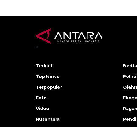
>
Terkini
Berit
Top News
Polh
Terpopuler
Olahr
Foto
Ekono
Video
Raga
Nusantara
Pendi