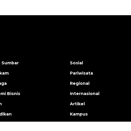
a Sumbar
Sosial
ukam
Pariwisata
aga
Regional
mi Bisnis
Internasional
m
Artikel
dikan
Kampus