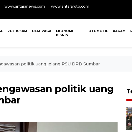
www.antaranews.com
www.antarafoto.com
AL
POLHUKAM
OLAHRAGA
EKONOMI
OTOMOTIF
RAGAM
BISNIS
ngawasan politik uang jelang PSU DPD Sumbar
engawasan politik uang
T
mbar