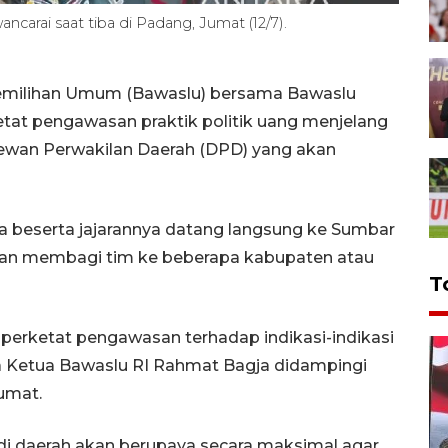
carai saat tiba di Padang, Jumat (12/7).
milihan Umum (Bawaslu) bersama Bawaslu
at pengawasan praktik politik uang menjelang
ewan Perwakilan Daerah (DPD) yang akan
a beserta jajarannya datang langsung ke Sumbar
n membagi tim ke beberapa kabupaten atau
T
erketat pengawasan terhadap indikasi-indikasi
ta Ketua Bawaslu RI Rahmat Bagja didampingi
umat.
di daerah akan berupaya secara maksimal agar