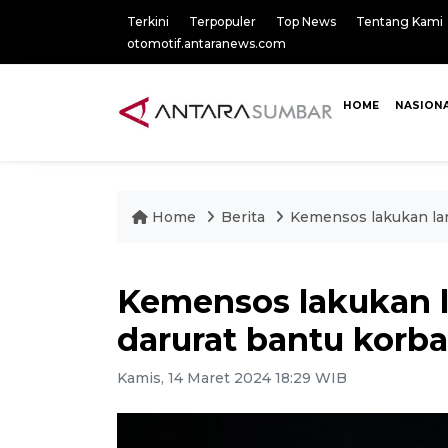
Terkini
Terpopuler
Top News
Tentang Kami
otomotif.antaranews.com
HOME
NASION
Home
Berita
Kemensos lakukan lan
Kemensos lakukan 
darurat bantu korb
Kamis, 14 Maret 2024 18:29 WIB