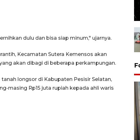
ijernihkan dulu dan bisa siap minum," ujarnya.
Surantih, Kecamatan Sutera Kemensos akan
r yang akan dibagi di beberapa perkampungan.
F
 tanah longsor di Kabupaten Pesisir Selatan,
-masing Rp15 juta rupiah kepada ahli waris
Penyelesaian pembentukan
Kopdes Merah Putih di
Sumbar