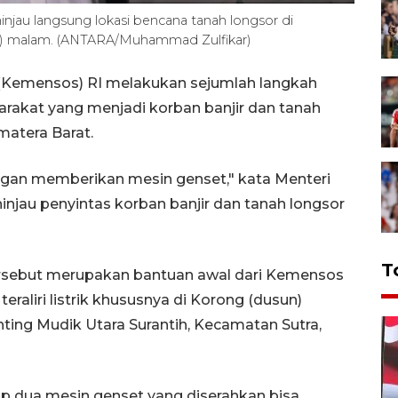
injau langsung lokasi bencana tanah longsor di
4) malam. (ANTARA/Muhammad Zulfikar)
(Kemensos) RI melakukan sejumlah langkah
akat yang menjadi korban banjir dan tanah
matera Barat.
dengan memberikan mesin genset," kata Menteri
injau penyintas korban banjir dan tanah longsor
T
rsebut merupakan bantuan awal dari Kemensos
eraliri listrik khususnya di Korong (dusun)
nting Mudik Utara Surantih, Kecamatan Sutra,
ap dua mesin genset yang diserahkan bisa