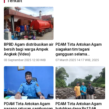
Terkait
BPBD Agam distribusikan air
PDAM Tirta Antokan Agam
bersih bagi warga Ampek
siagakan tim tagani
Angkek (Video)
gangguan selama
Ramadhan
03 September 2025 12:00 WIB
07 March 2025 14:17 WIB, 2025
PDAM Tirta Antokan Agam
PDAM Tirta Antokan Agam
pasang ratusan sambungan
butuhkan dana Rp13,68