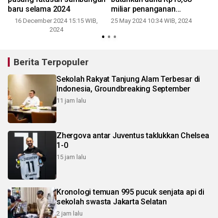
baru selama 2024
miliar penanganan
pascabencana
16 December 2024 15:15 WIB,
25 May 2024 10:34 WIB, 2024
2024
Berita Terpopuler
Sekolah Rakyat Tanjung Alam Terbesar di
Indonesia, Groundbreaking September
11 jam lalu
Zhergova antar Juventus taklukkan Chelsea
1-0
15 jam lalu
Kronologi temuan 995 pucuk senjata api di
sekolah swasta Jakarta Selatan
2 jam lalu