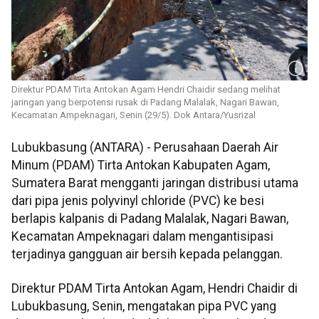
Direktur PDAM Tirta Antokan Agam Hendri Chaidir sedang melihat
jaringan yang berpotensi rusak di Padang Malalak, Nagari Bawan,
Kecamatan Ampeknagari, Senin (29/5). Dok Antara/Yusrizal
Lubukbasung (ANTARA) - Perusahaan Daerah Air
Minum (PDAM) Tirta Antokan Kabupaten Agam,
Sumatera Barat mengganti jaringan distribusi utama
dari pipa jenis polyvinyl chloride (PVC) ke besi
berlapis kalpanis di Padang Malalak, Nagari Bawan,
Kecamatan Ampeknagari dalam mengantisipasi
terjadinya gangguan air bersih kepada pelanggan.
Direktur PDAM Tirta Antokan Agam, Hendri Chaidir di
Lubukbasung, Senin, mengatakan pipa PVC yang