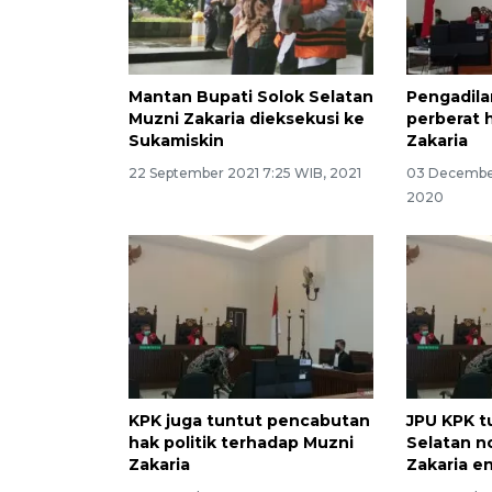
Mantan Bupati Solok Selatan
Pengadila
Muzni Zakaria dieksekusi ke
perberat
Sukamiskin
Zakaria
22 September 2021 7:25 WIB, 2021
03 December
2020
KPK juga tuntut pencabutan
JPU KPK t
hak politik terhadap Muzni
Selatan n
Zakaria
Zakaria e