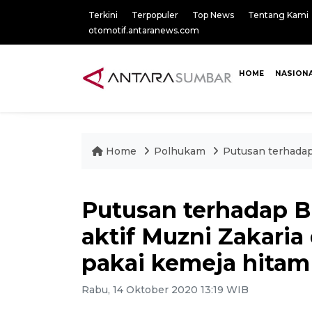
Terkini
Terpopuler
Top News
Tentang Kami
otomotif.antaranews.com
HOME
NASION
Home
Polhukam
Putusan terhadap 
Putusan terhadap B
aktif Muzni Zakaria 
pakai kemeja hitam
Rabu, 14 Oktober 2020 13:19 WIB