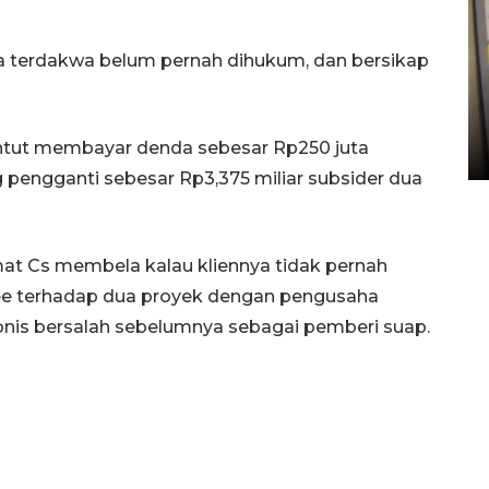
 terdakwa belum pernah dihukum, dan bersikap
Penyelesaian pembentukan
Kopdes Merah Putih di
Sumbar
tuntut membayar denda sebesar Rp250 juta
05 August 2026 10:33 WIB
 pengganti sebesar Rp3,375 miliar subsider dua
t Cs membela kalau kliennya tidak pernah
ee terhadap dua proyek dengan pengusaha
nis bersalah sebelumnya sebagai pemberi suap.