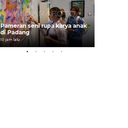
Pameran seni rupa karya anak
Dampak b
di Padang
Padang
10 jam lalu
05 August 202