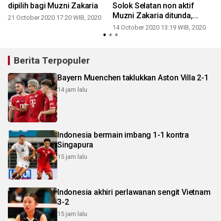
dipilih bagi Muzni Zakaria
Solok Selatan non aktif
Muzni Zakaria ditunda,
21 October 2020 17:20 WIB, 2020
hadiri sidang pakai kemeja
14 October 2020 13:19 WIB, 2020
hitam
Berita Terpopuler
Bayern Muenchen taklukkan Aston Villa 2-1
14 jam lalu
Indonesia bermain imbang 1-1 kontra
Singapura
15 jam lalu
Indonesia akhiri perlawanan sengit Vietnam
3-2
15 jam lalu