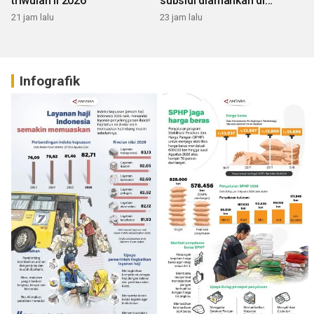
triwulan II 2026
subsidi diamankan di
Sumbar
21 jam lalu
23 jam lalu
Infografik