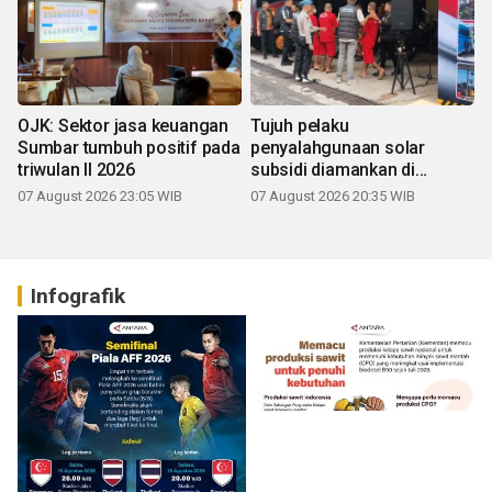
OJK: Sektor jasa keuangan
Tujuh pelaku
Sumbar tumbuh positif pada
penyalahgunaan solar
triwulan II 2026
subsidi diamankan di
Sumbar
07 August 2026 23:05 WIB
07 August 2026 20:35 WIB
Infografik