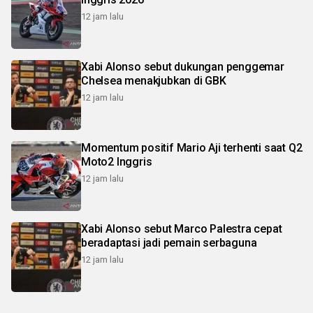
12 jam lalu
Xabi Alonso sebut dukungan penggemar
Chelsea menakjubkan di GBK
12 jam lalu
Momentum positif Mario Aji terhenti saat Q2
Moto2 Inggris
12 jam lalu
Xabi Alonso sebut Marco Palestra cepat
beradaptasi jadi pemain serbaguna
12 jam lalu