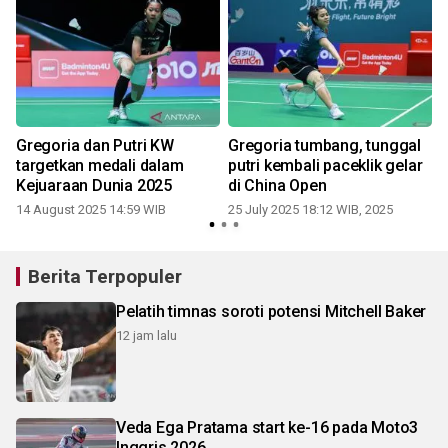
p
Gregoria dan Putri KW
Gregoria tumbang, tunggal
targetkan medali dalam
putri kembali paceklik gelar
Kejuaraan Dunia 2025
di China Open
14 August 2025 14:59 WIB
25 July 2025 18:12 WIB, 2025
2
Berita Terpopuler
Pelatih timnas soroti potensi Mitchell Baker
12 jam lalu
Veda Ega Pratama start ke-16 pada Moto3
Inggris 2026