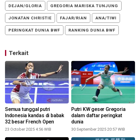
DEJAN/GLORIA
GREGORIA MARISKA TUNJUNG
JONATAN CHRISTIE
FAJAR/RIAN
ANA/TIWI
PERINGKAT DUNIA BWF
RANKING DUNIA BWF
Terkait
Semua tunggal putri
Putri KW geser Gregoria
t
Indonesia kandas di babak
dalam daftar peringkat
32 besar French Open
dunia
23 October 2025 4:56 WIB
30 September 2025 20:57 WIB
2