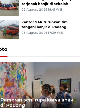
terjebak banjir di sekolah
03 August 2026 18:41 WIB
Kantor SAR turunkan tim
tangani banjir di Padang
03 August 2026 17:39 WIB
oto
Pameran seni rupa karya anak
Dampak b
di Padang
Padang