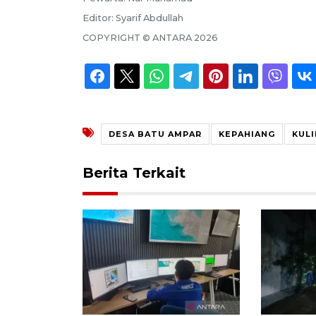
Editor:
Syarif Abdullah
COPYRIGHT ©
ANTARA
2026
DESA BATU AMPAR
KEPAHIANG
KUL
Berita Terkait