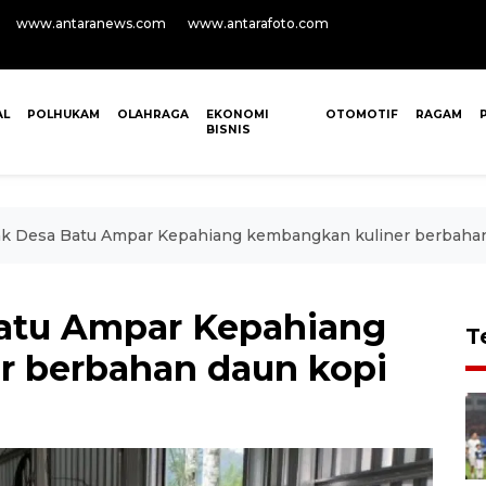
www.antaranews.com
www.antarafoto.com
AL
POLHUKAM
OLAHRAGA
EKONOMI
OTOMOTIF
RAGAM
BISNIS
 Desa Batu Ampar Kepahiang kembangkan kuliner berbahan
atu Ampar Kepahiang
T
r berbahan daun kopi