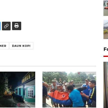
INER
DAUN KOPI
F
Penyelesaian pembentukan
Kopdes Merah Putih di
Sumbar