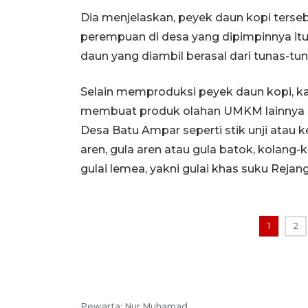
Dia menjelaskan, peyek daun kopi terse
perempuan di desa yang dipimpinnya it
daun yang diambil berasal dari tunas-tu
Selain memproduksi peyek daun kopi, kat
membuat produk olahan UMKM lainnya 
Desa Batu Ampar seperti stik unji atau 
aren, gula aren atau gula batok, kolang-
gulai lemea, yakni gulai khas suku Rejang
1
2
Pewarta:
Nur Muhamad