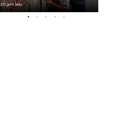
20 jam lalu
05 August 202