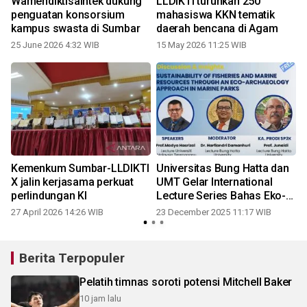
Wamendiktisaintek dukung
LLDIKTI turunkan 250
a
penguatan konsorsium
mahasiswa KKN tematik
kampus swasta di Sumbar
daerah bencana di Agam
25 June 2026 4:32 WIB
15 May 2026 11:25 WIB
Kemenkum Sumbar-LLDIKTI
Universitas Bung Hatta dan
X jalin kerjasama perkuat
UMT Gelar International
perlindungan KI
Lecture Series Bahas Eko-
Arkeologi Maritim di
27 April 2026 14:26 WIB
23 December 2025 11:17 WIB
Kawasan Konservasi Laut
Berita Terpopuler
Pelatih timnas soroti potensi Mitchell Baker
10 jam lalu