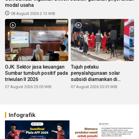
modal usaha
08 August 2026 2:13 WIB
OJK: Sektor jasa keuangan
Tujuh pelaku
Sumbar tumbuh positif pada
penyalahgunaan solar
triwulan II 2026
subsidi diamankan di
Sumbar
07 August 2026 23:05 WIB
07 August 2026 20:35 WIB
Infografik