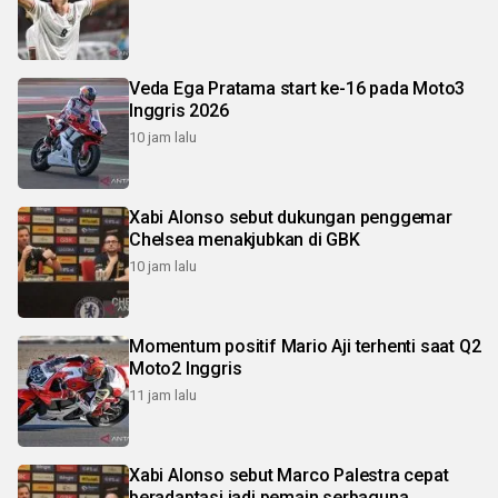
Veda Ega Pratama start ke-16 pada Moto3
Inggris 2026
10 jam lalu
Xabi Alonso sebut dukungan penggemar
Chelsea menakjubkan di GBK
10 jam lalu
Momentum positif Mario Aji terhenti saat Q2
Moto2 Inggris
11 jam lalu
Xabi Alonso sebut Marco Palestra cepat
beradaptasi jadi pemain serbaguna