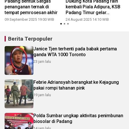
Padang bentuk Satgas
Dukung Kota Padang raih
penanganan ternak di
kembali Piala Adipura, KSB
tempat pemrosesan akhir
Padang Timur gelar
kegiatan Jaselisa
09 September 2025 19:00 WIB
24 August 2025 14:10 WIB
Berita Terpopuler
Janice Tjen terhenti pada babak pertama
ganda WTA 1000 Toronto
23 jam lalu
Febrie Adriansyah berangkat ke Kejagung
pakai rompi tahanan pink
19 jam lalu
Polda Sumbar ungkap aktivitas penimbunan
biosolar di Padang
14 jam lalu