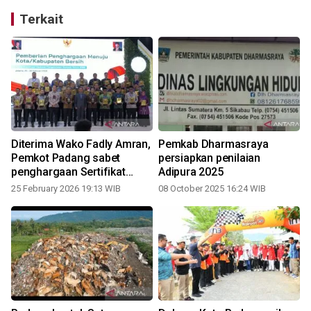
Terkait
Diterima Wako Fadly Amran,
Pemkab Dharmasraya
Pemkot Padang sabet
persiapkan penilaian
penghargaan Sertifikat
Adipura 2025
Adipura
25 February 2026 19:13 WIB
08 October 2025 16:24 WIB