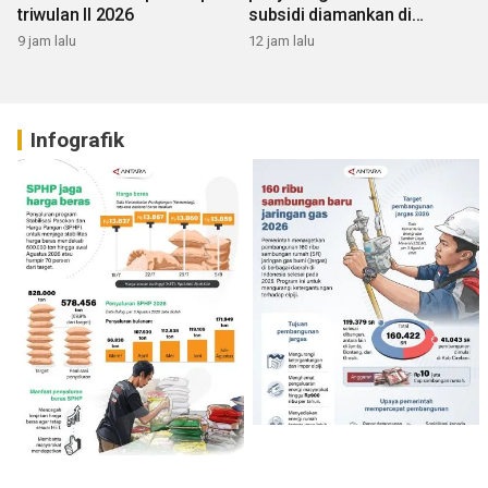
triwulan II 2026
subsidi diamankan di
Sumbar
9 jam lalu
12 jam lalu
Infografik