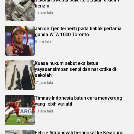
berizin
13 jam lalu
Janice Tjen terhenti pada babak pertama
ganda WTA 1000 Toronto
8 jam lalu
Kuasa hukum sebut eks ketua
yayasansimpan senpi dan narkotika di
sekolah
21 jam lalu
Timnas Indonesia butuh cara menyerang
yang lebih variatif
13 jam lalu
Febrie Adriansyah berangkat ke Kejagung