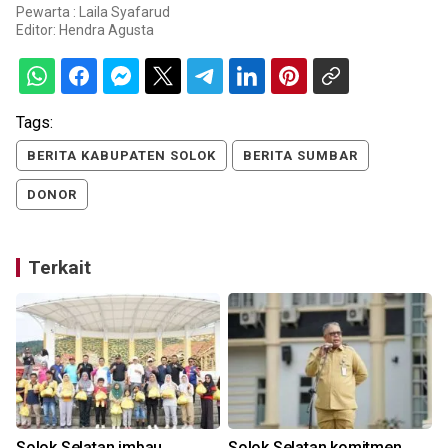
Pewarta : Laila Syafarud
Editor:
Hendra Agusta
Tags:
BERITA KABUPATEN SOLOK
BERITA SUMBAR
DONOR
Terkait
Solok Selatan imbau
Solok Selatan komitmen