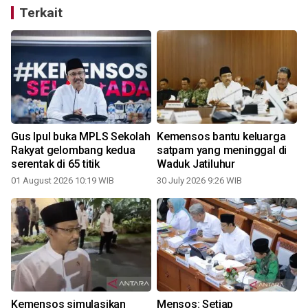
Terkait
Gus Ipul buka MPLS Sekolah
Kemensos bantu keluarga
Rakyat gelombang kedua
satpam yang meninggal di
serentak di 65 titik
Waduk Jatiluhur
01 August 2026 10:19 WIB
30 July 2026 9:26 WIB
1
Kemensos simulasikan
Mensos: Setiap