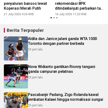
penyaluran bansos lewat
rekomendasi BPK
Koperasi Merah Putih
ditindaklanjuti perbaikan tata
Kelola
21 July 2026 4:26 WIB
16 July 2026 11:20 WIB
Berita Terpopuler
Aldila dan Janice jalani ganda WTA 1000
Toronto dengan partner berbeda
23 jam lalu
Nova Widianto gantikan Rionny tangani
ganda campuran pelatnas
23 jam lalu
Pascabanjir Padang, Zigo Rolanda kawal
jembatan Kalawi hingga normalisasi sungai
23 jam lalu