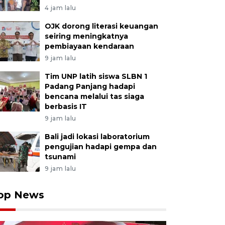
4 jam lalu
OJK dorong literasi keuangan
seiring meningkatnya
pembiayaan kendaraan
9 jam lalu
Tim UNP latih siswa SLBN 1
Padang Panjang hadapi
bencana melalui tas siaga
berbasis IT
9 jam lalu
Bali jadi lokasi laboratorium
pengujian hadapi gempa dan
tsunami
9 jam lalu
op News