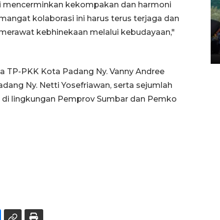
 ini mencerminkan kekompakan dan harmoni
angat kolaborasi ini harus terus terjaga dan
Penggantian konstruksi jalan
m merawat kebhinekaan melalui kebudayaan,"
Lintas Sumatera di Sumbar
05 August 2026 10:35 WIB
tua TP-PKK Kota Padang Ny. Vanny Andree
ang Ny. Netti Yosefriawan, serta sejumlah
 di lingkungan Pemprov Sumbar dan Pemko