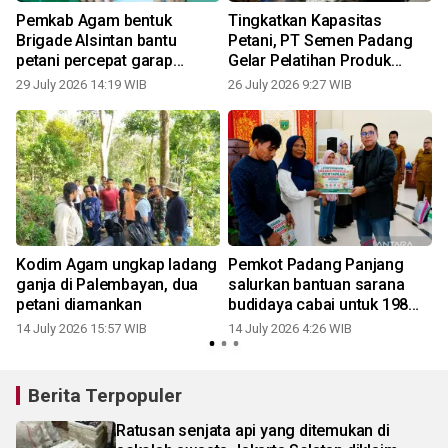
Pemkab Agam bentuk
Tingkatkan Kapasitas
Brigade Alsintan bantu
Petani, PT Semen Padang
petani percepat garap
Gelar Pelatihan Produk
tanah-panen
Turunan Kopi Bantjah
29 July 2026 14:19 WIB
26 July 2026 9:27 WIB
Kodim Agam ungkap ladang
Pemkot Padang Panjang
ganja di Palembayan, dua
salurkan bantuan sarana
petani diamankan
budidaya cabai untuk 198
petani
14 July 2026 15:57 WIB
14 July 2026 4:26 WIB
Berita Terpopuler
Ratusan senjata api yang ditemukan di