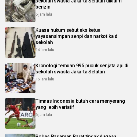
sekolah swasta Jakarta Selatan diklaim
berizin
6 jam lalu
Kuasa hukum sebut eks ketua
yayasansimpan senpi dan narkotika di
sekolah
14 jam lalu
Kronologi temuan 995 pucuk senjata api di
sekolah swasta Jakarta Selatan
16 jam lalu
Timnas Indonesia butuh cara menyerang
yang lebih variatif
6 jam lalu
Polres Pasaman Barat tindak dugaan