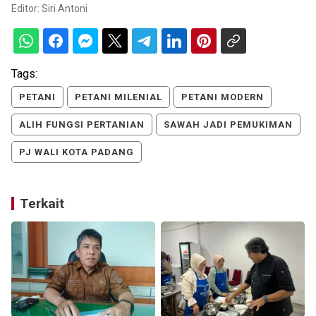
Editor:
Siri Antoni
Tags:
PETANI
PETANI MILENIAL
PETANI MODERN
ALIH FUNGSI PERTANIAN
SAWAH JADI PEMUKIMAN
PJ WALI KOTA PADANG
Terkait