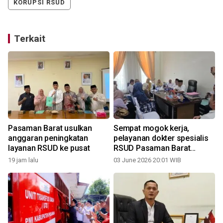
KORUPSI RSUD
Terkait
Pasaman Barat usulkan
Sempat mogok kerja,
anggaran peningkatan
pelayanan dokter spesialis
layanan RSUD ke pusat
RSUD Pasaman Barat
kembali buka Kamis
19 jam lalu
03 June 2026 20:01 WIB
0