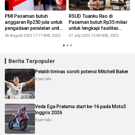
PMI Pasaman butuh
RSUD Tuanku Rao di
anggaran Rp250 juta untuk
Pasaman butuh Rp35 miliar
a
pengadaan peralatan unit
untuk lengkapi fasilitas
transfusi darah
layanan
06 August 2025 17:17 WIB, 2025
07 July 2025 15:00 WIB, 2025
Berita Terpopuler
Pelatih timnas soroti potensi Mitchell Baker
9 jam lalu
Veda Ega Pratama start ke-16 pada Moto3
Inggris 2026
9 jam lalu