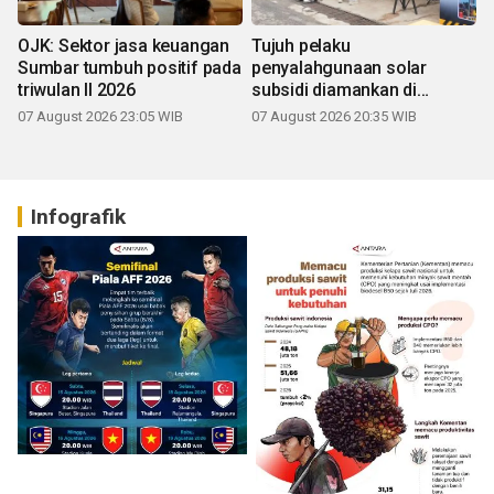
OJK: Sektor jasa keuangan
Tujuh pelaku
Sumbar tumbuh positif pada
penyalahgunaan solar
triwulan II 2026
subsidi diamankan di
Sumbar
07 August 2026 23:05 WIB
07 August 2026 20:35 WIB
Infografik