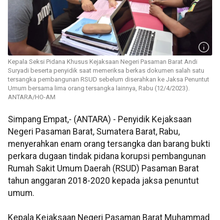
Kepala Seksi Pidana Khusus Kejaksaan Negeri Pasaman Barat Andi
Suryadi beserta penyidik saat memeriksa berkas dokumen salah satu
tersangka pembangunan RSUD sebelum diserahkan ke Jaksa Penuntut
Umum bersama lima orang tersangka lainnya, Rabu (12/4/2023).
ANTARA/HO-AM
Simpang Empat,- (ANTARA) - Penyidik Kejaksaan
Negeri Pasaman Barat, Sumatera Barat, Rabu,
menyerahkan enam orang tersangka dan barang bukti
perkara dugaan tindak pidana korupsi pembangunan
Rumah Sakit Umum Daerah (RSUD) Pasaman Barat
tahun anggaran 2018-2020 kepada jaksa penuntut
umum.
Kepala Kejaksaan Negeri Pasaman Barat Muhammad