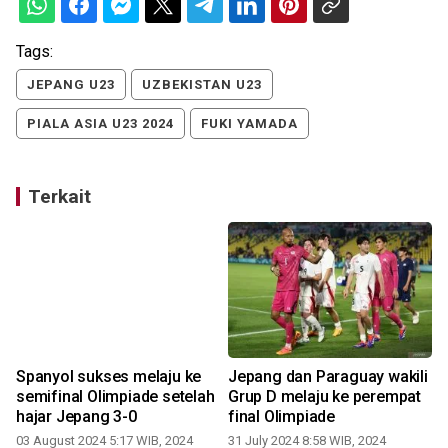
Tags:
JEPANG U23
UZBEKISTAN U23
PIALA ASIA U23 2024
FUKI YAMADA
Terkait
Spanyol sukses melaju ke
Jepang dan Paraguay wakili
semifinal Olimpiade setelah
Grup D melaju ke perempat
hajar Jepang 3-0
final Olimpiade
03 August 2024 5:17 WIB, 2024
31 July 2024 8:58 WIB, 2024
2