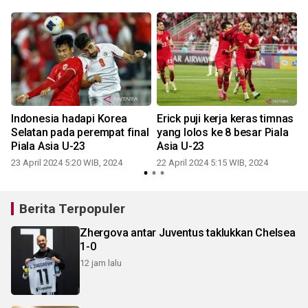
Indonesia hadapi Korea
Erick puji kerja keras timnas
Selatan pada perempat final
yang lolos ke 8 besar Piala
Piala Asia U-23
Asia U-23
23 April 2024 5:20 WIB, 2024
22 April 2024 5:15 WIB, 2024
2
Berita Terpopuler
Zhergova antar Juventus taklukkan Chelsea
1-0
12 jam lalu