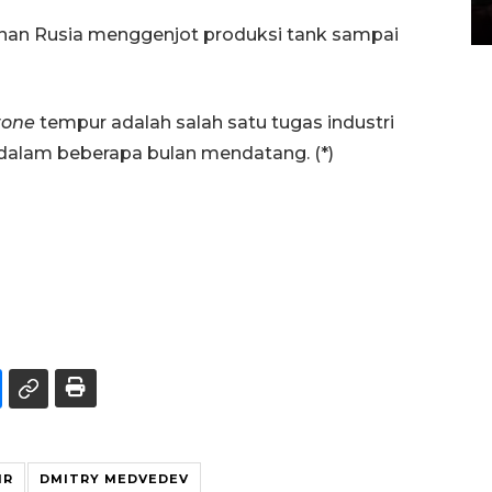
04 August 2026 12:49 WIB
nan Rusia menggenjot produksi tank sampai
rone
tempur adalah salah satu tugas industri
dalam beberapa bulan mendatang. (*)
IR
DMITRY MEDVEDEV