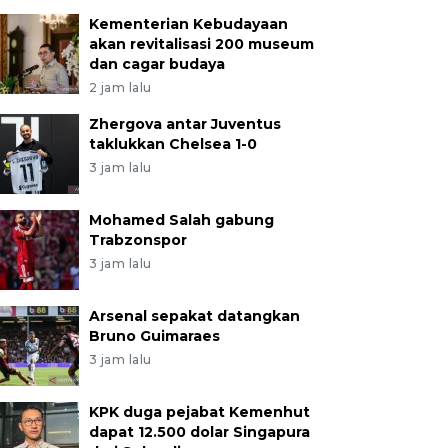
Kementerian Kebudayaan
akan revitalisasi 200 museum
dan cagar budaya
2 jam lalu
Zhergova antar Juventus
taklukkan Chelsea 1-0
3 jam lalu
Mohamed Salah gabung
Trabzonspor
3 jam lalu
Arsenal sepakat datangkan
Bruno Guimaraes
3 jam lalu
KPK duga pejabat Kemenhut
dapat 12.500 dolar Singapura