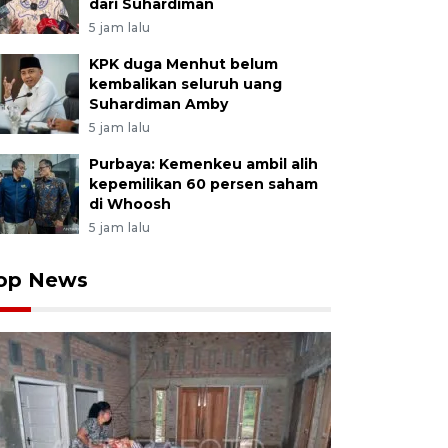
dari Suhardiman
5 jam lalu
KPK duga Menhut belum
kembalikan seluruh uang
Suhardiman Amby
5 jam lalu
Purbaya: Kemenkeu ambil alih
kepemilikan 60 persen saham
di Whoosh
5 jam lalu
op News