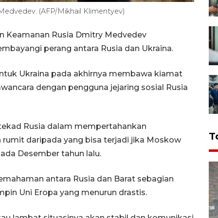
edvedev. (AFP/Mikhail Klimentyev)
an Keamanan Rusia Dmitry Medvedev
mbayangi perang antara Rusia dan Ukraina.
g untuk Ukraina pada akhirnya membawa kiamat
awancara dengan pengguna jejaring sosial Rusia
tekad Rusia dalam mempertahankan
T
 rumit daripada yang bisa terjadi jika Moskow
ada Desember tahun lalu.
mahaman antara Rusia dan Barat sebagian
pin Uni Eropa yang menurun drastis.
tau lambat situasinya akan stabil dan komunikasi