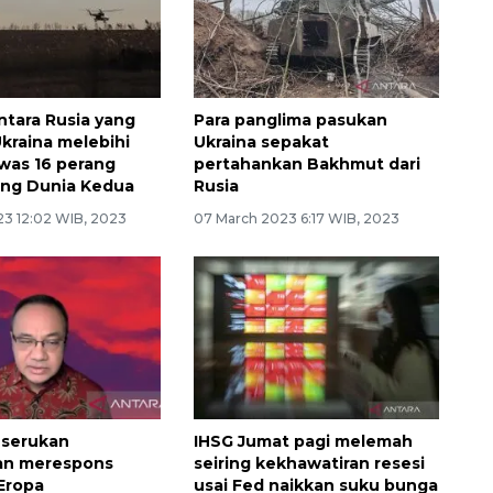
ntara Rusia yang
Para panglima pasukan
Ukraina melebihi
Ukraina sepakat
was 16 perang
pertahankan Bakhmut dari
ang Dunia Kedua
Rusia
23 12:02 WIB, 2023
07 March 2023 6:17 WIB, 2023
 serukan
IHSG Jumat pagi melemah
an merespons
seiring kekhawatiran resesi
 Eropa
usai Fed naikkan suku bunga