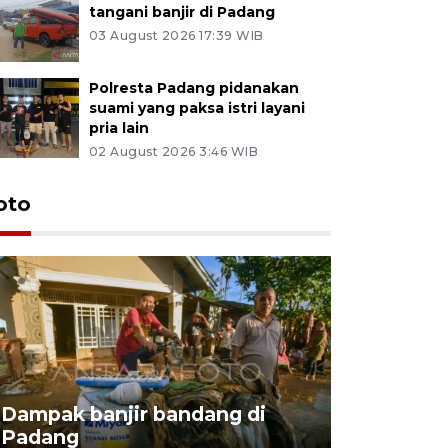
tangani banjir di Padang
03 August 2026 17:39 WIB
Polresta Padang pidanakan
suami yang paksa istri layani
pria lain
02 August 2026 3:46 WIB
oto
Peremaja
Dampak banjir bandang di
untuk pro
Padang
keberlan