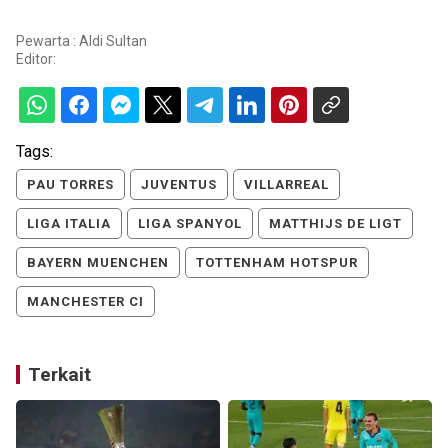
Pewarta : Aldi Sultan
Editor:
Tags:
PAU TORRES
JUVENTUS
VILLARREAL
LIGA ITALIA
LIGA SPANYOL
MATTHIJS DE LIGT
BAYERN MUENCHEN
TOTTENHAM HOTSPUR
MANCHESTER CI
Terkait