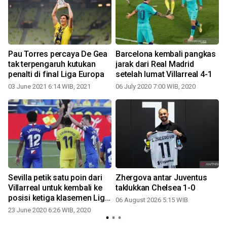
Pau Torres percaya De Gea
Barcelona kembali pangkas
tak terpengaruh kutukan
jarak dari Real Madrid
penalti di final Liga Europa
setelah lumat Villarreal 4-1
03 June 2021 6:14 WIB, 2021
06 July 2020 7:00 WIB, 2020
Sevilla petik satu poin dari
Zhergova antar Juventus
Villarreal untuk kembali ke
taklukkan Chelsea 1-0
posisi ketiga klasemen Liga
06 August 2026 5:15 WIB
1
Spanyol
23 June 2020 6:26 WIB, 2020