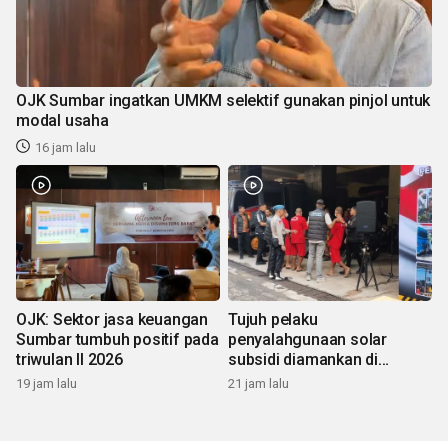
OJK Sumbar ingatkan UMKM selektif gunakan pinjol untuk
modal usaha
16 jam lalu
OJK: Sektor jasa keuangan
Tujuh pelaku
Sumbar tumbuh positif pada
penyalahgunaan solar
triwulan II 2026
subsidi diamankan di
Sumbar
19 jam lalu
21 jam lalu