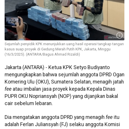
Sejumlah penyidik KPK menunjukkan uang hasil operasi tangkap tangan
kasus suap proyek di Gedung Merah Putih KPK, Jakarta, Minggu
(16/3/2025). (ANTARA/Bagus Ahmad Rizaldi)
Jakarta (ANTARA) - Ketua KPK Setyo Budiyanto
mengungkapkan bahwa sejumlah anggota DPRD Ogan
Komering Ulu (OKU), Sumatera Selatan, menagih jatah
fee
atau imbalan jasa proyek kepada Kepala Dinas
PUPR OKU Nopriansyah (NOP) yang dijanjikan bakal
cair sebelum lebaran.
Dia mengatakan anggota DPRD yang menagih
fee
itu
adalah Ferlan Juliansyah (FJ) selaku anggota Komisi