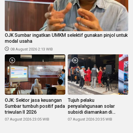
OJK Sumbar ingatkan UMKM selektif gunakan pinjol untuk
modal usaha
08 August 2026 2:13 WIB
OJK: Sektor jasa keuangan
Tujuh pelaku
Sumbar tumbuh positif pada
penyalahgunaan solar
triwulan II 2026
subsidi diamankan di
Sumbar
07 August 2026 23:05 WIB
07 August 2026 20:35 WIB