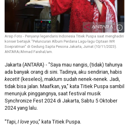
Arsip Foto - Penyanyi legendaris Indonesia Titiek Puspa saat menghadiri
konser bertajuk "Peluncuran Album Perdana Lagu-lagu Ciptaan WR
Soepratman" di Gedung Sapta Pesona Jakarta, Jumat (10/11/2023).
ANTARA/Ahmad Faishal/am.
Jakarta (ANTARA) - "Saya mau nangis, (tidak) tahunya
ada banyak orang di sini. Tadinya, aku sendirian, habis
kecetit
(keseleo), maklum sudah nenek-nenek. Jadi,
tidak bisa jalan. Maafkan, ya," kata Titiek Puspa sambil
menunjuk pinggangnya, saat festival musik
Synchronize Fest 2024 di Jakarta, Sabtu 5 Oktober
2024 yang lalu.
"Tapi,
I love you
," kata Titiek Puspa.