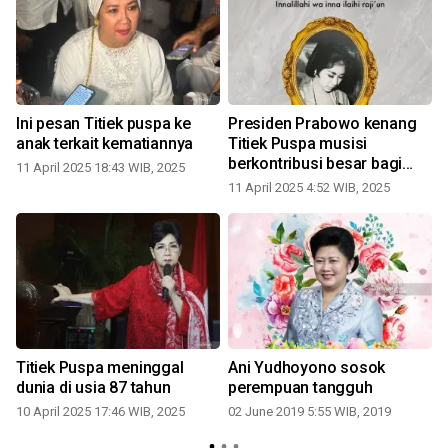
Ini pesan Titiek puspa ke
Presiden Prabowo kenang
anak terkait kematiannya
Titiek Puspa musisi
berkontribusi besar bagi
11 April 2025 18:43 WIB, 2025
Negara
11 April 2025 4:52 WIB, 2025
3
i
Titiek Puspa meninggal
Ani Yudhoyono sosok
g
dunia di usia 87 tahun
perempuan tangguh
10 April 2025 17:46 WIB, 2025
02 June 2019 5:55 WIB, 2019
1