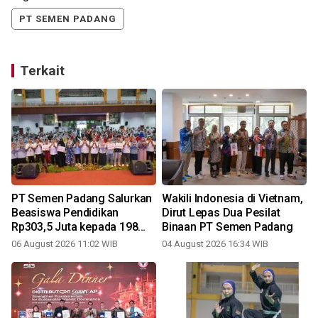
PT SEMEN PADANG
Terkait
0
PT Semen Padang Salurkan
Wakili Indonesia di Vietnam,
Beasiswa Pendidikan
Dirut Lepas Dua Pesilat
Rp303,5 Juta kepada 198
Binaan PT Semen Padang
Anak Karyawan Berprestasi
06 August 2026 11:02 WIB
04 August 2026 16:34 WIB
2