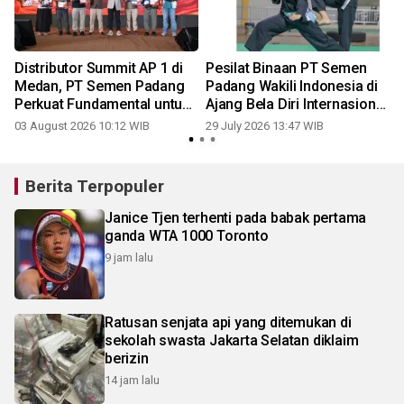
n
Distributor Summit AP 1 di
Pesilat Binaan PT Semen
Medan, PT Semen Padang
Padang Wakili Indonesia di
Perkuat Fundamental untuk
Ajang Bela Diri Internasional
Jaga Dominasi Pasar
di Vietnam
03 August 2026 10:12 WIB
29 July 2026 13:47 WIB
2
Berita Terpopuler
Janice Tjen terhenti pada babak pertama
ganda WTA 1000 Toronto
9 jam lalu
Ratusan senjata api yang ditemukan di
sekolah swasta Jakarta Selatan diklaim
berizin
14 jam lalu