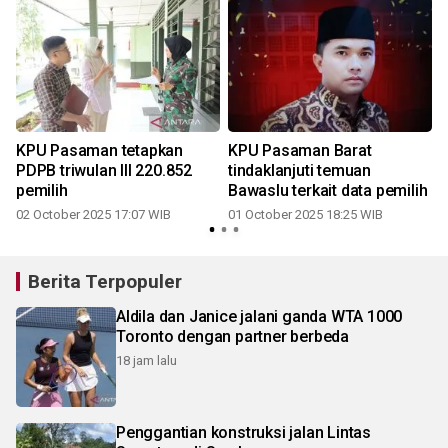
KPU Pasaman tetapkan
KPU Pasaman Barat
PDPB triwulan III 220.852
tindaklanjuti temuan
pemilih
Bawaslu terkait data pemilih
02 October 2025 17:07 WIB
01 October 2025 18:25 WIB
1
Berita Terpopuler
Aldila dan Janice jalani ganda WTA 1000
Toronto dengan partner berbeda
18 jam lalu
Penggantian konstruksi jalan Lintas