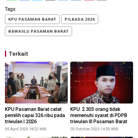
Tags:
KPU PASAMAN BARAT
PILKADA 2024
BAWASLU PASAMAN BARAT
Terkait
g
KPU Pasaman Barat catat
KPU: 2.303 orang tidak
4
pemilih capai 326 ribu pada
memenuhi syarat di PDPB
triwulan I 2026
triwulan III Pasaman Barat
05 April 2026 18:22 WIB
03 October 2025 14:03 WIB
3