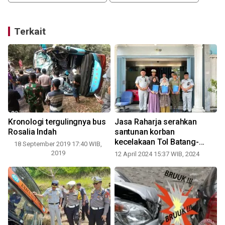
Terkait
Kronologi tergulingnya bus
Jasa Raharja serahkan
Rosalia Indah
santunan korban
kecelakaan Tol Batang-
18 September 2019 17:40 WIB,
Semarang
2019
12 April 2024 15:37 WIB, 2024