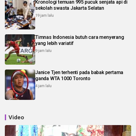
Kronologi temuan 995 pucuk senjata api di
sekolah swasta Jakarta Selatan
19 jam lalu
Timnas Indonesia butuh cara menyerang
yang lebih variatif
9 jam lalu
Janice Tjen terhenti pada babak pertama
ganda WTA 1000 Toronto
4 jam lalu
Video