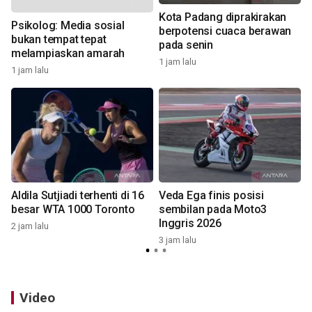
Kota Padang diprakirakan
Psikolog: Media sosial
berpotensi cuaca berawan
bukan tempat tepat
pada senin
3
melampiaskan amarah
1 jam lalu
1 jam lalu
Aldila Sutjiadi terhenti di 16
Veda Ega finis posisi
besar WTA 1000 Toronto
sembilan pada Moto3
Inggris 2026
2 jam lalu
3
3 jam lalu
Video