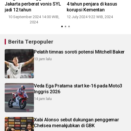
Jakarta perberat vonis SYL
4 tahun penjara di kasus
jadi 12 tahun
korupsi Kementan
10 September 2024 14:00 WIB,
12 July 2024 9:22 WIB, 2024
2024
Berita Terpopuler
Pelatih timnas soroti potensi Mitchell Baker
13 jam lalu
Veda Ega Pratama start ke-16 pada Moto3
Inggris 2026
14 jam lalu
Xabi Alonso sebut dukungan penggemar
Chelsea menakjubkan di GBK