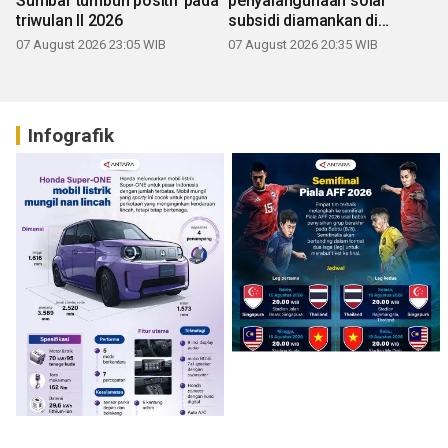
Sumbar tumbuh positif pada
penyalahgunaan solar
triwulan II 2026
subsidi diamankan di
Sumbar
07 August 2026 23:05 WIB
07 August 2026 20:35 WIB
Infografik