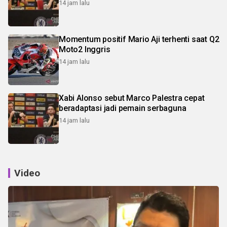
14 jam lalu
Momentum positif Mario Aji terhenti saat Q2
Moto2 Inggris
14 jam lalu
Xabi Alonso sebut Marco Palestra cepat
beradaptasi jadi pemain serbaguna
14 jam lalu
Video