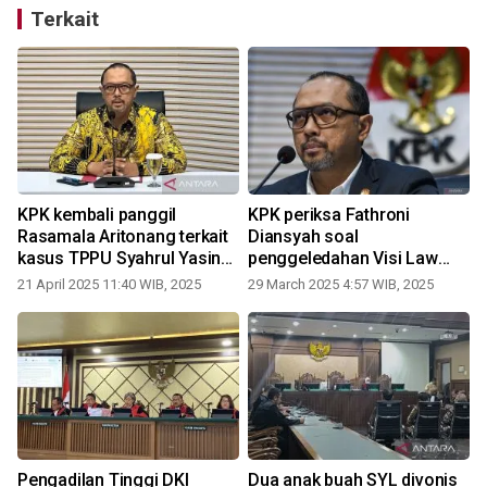
Terkait
KPK kembali panggil
KPK periksa Fathroni
Rasamala Aritonang terkait
Diansyah soal
kasus TPPU Syahrul Yasin
penggeledahan Visi Law
Limpo
Office
21 April 2025 11:40 WIB, 2025
29 March 2025 4:57 WIB, 2025
1
Pengadilan Tinggi DKI
Dua anak buah SYL divonis