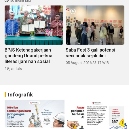
50 menit lalu
BPJS Ketenagakerjaan
Saba Fest 3 gali potensi
gandeng Unand perkuat
seni anak sejak dini
literasi jaminan sosial
05 August 2026 23:17 WIB
19 jam lalu
Infografik