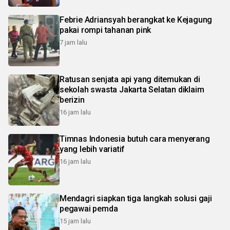
Febrie Adriansyah berangkat ke Kejagung
pakai rompi tahanan pink
7 jam lalu
Ratusan senjata api yang ditemukan di
sekolah swasta Jakarta Selatan diklaim
berizin
16 jam lalu
Timnas Indonesia butuh cara menyerang
yang lebih variatif
16 jam lalu
Mendagri siapkan tiga langkah solusi gaji
pegawai pemda
15 jam lalu