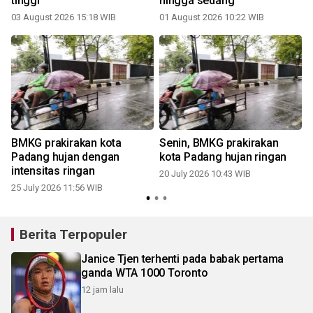
tinggi
hingga sedang
03 August 2026 15:18 WIB
01 August 2026 10:22 WIB
1
BMKG prakirakan kota
Senin, BMKG prakirakan
Padang hujan dengan
kota Padang hujan ringan
intensitas ringan
20 July 2026 10:43 WIB
25 July 2026 11:56 WIB
1
Berita Terpopuler
Janice Tjen terhenti pada babak pertama
ganda WTA 1000 Toronto
12 jam lalu