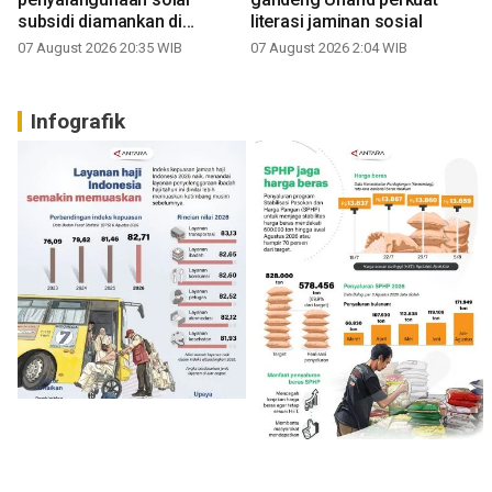
subsidi diamankan di
literasi jaminan sosial
Sumbar
07 August 2026 20:35 WIB
07 August 2026 2:04 WIB
Infografik