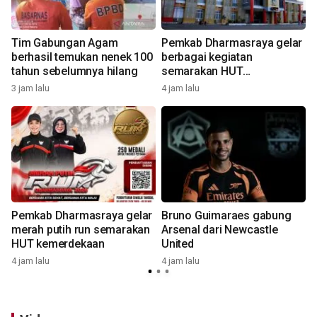
Tim Gabungan Agam
Pemkab Dharmasraya gelar
g
berhasil temukan nenek 100
berbagai kegiatan
tahun sebelumnya hilang
semarakan HUT
kemerdekaan
3 jam lalu
4 jam lalu
4
Pemkab Dharmasraya gelar
Bruno Guimaraes gabung
merah putih run semarakan
Arsenal dari Newcastle
HUT kemerdekaan
United
4 jam lalu
4 jam lalu
6