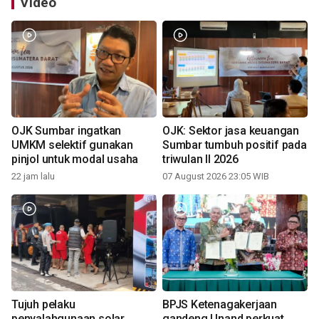
Video
OJK Sumbar ingatkan
OJK: Sektor jasa keuangan
UMKM selektif gunakan
Sumbar tumbuh positif pada
pinjol untuk modal usaha
triwulan II 2026
22 jam lalu
07 August 2026 23:05 WIB
Tujuh pelaku
BPJS Ketenagakerjaan
penyalahgunaan solar
gandeng Unand perkuat