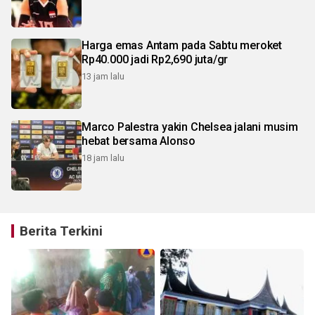
Harga emas Antam pada Sabtu meroket
Rp40.000 jadi Rp2,690 juta/gr
13 jam lalu
Marco Palestra yakin Chelsea jalani musim
hebat bersama Alonso
18 jam lalu
Berita Terkini