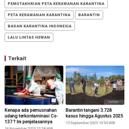
PEMUTAKHRIAN PETA KERAWANAN KARANTINA
PETA KERAWANAN KARANTINA
BARANTIN
BADAN KARANTINA INDONESIA
LALU LINTAS HEWAN
Terkait
Kenapa ada pemusnahan
Barantin tangani 3.728
n
udang terkontaminasi Cs-
kasus hingga Agustus 2025
137 ? Ini penjelasannya
15 September 2025 10:54 WIB
16 November 2025 22:28 WIB