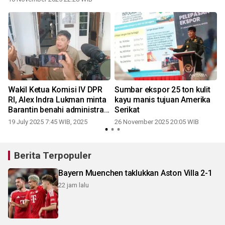
Wakil Ketua Komisi IV DPR
Sumbar ekspor 25 ton kulit
RI, Alex Indra Lukman minta
kayu manis tujuan Amerika
Barantin benahi administrasi
Serikat
internal
19 July 2025 7:45 WIB, 2025
26 November 2025 20:05 WIB
2
Berita Terpopuler
Bayern Muenchen taklukkan Aston Villa 2-1
22 jam lalu