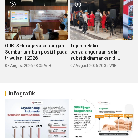
OJK: Sektor jasa keuangan
Tujuh pelaku
Sumbar tumbuh positif pada
penyalahgunaan solar
triwulan II 2026
subsidi diamankan di
Sumbar
07 August 2026 23:05 WIB
07 August 2026 20:35 WIB
Infografik