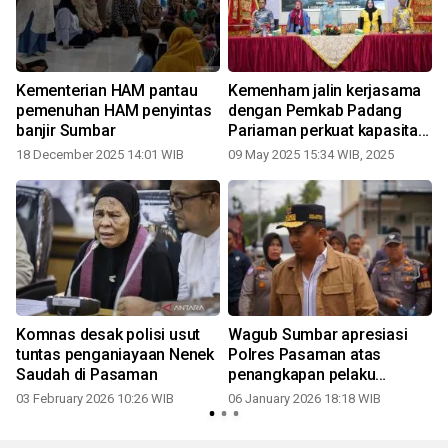
-
Kementerian HAM pantau
Kemenham jalin kerjasama
pemenuhan HAM penyintas
dengan Pemkab Padang
banjir Sumbar
Pariaman perkuat kapasitas
HAM ASN di Sumbar
18 December 2025 14:01 WIB
09 May 2025 15:34 WIB, 2025
5
t
Komnas desak polisi usut
Wagub Sumbar apresiasi
tuntas penganiayaan Nenek
Polres Pasaman atas
Saudah di Pasaman
penangkapan pelaku
penganiayaan nenek
03 February 2026 10:26 WIB
06 January 2026 18:18 WIB
Saudah