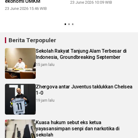
ekonomi UMKM
23 June 2026 10:09 WIB
0
23 June 2026 15:46 WIB
Berita Terpopuler
Sekolah Rakyat Tanjung Alam Terbesar di
Indonesia, Groundbreaking September
15 jam lalu
Zhergova antar Juventus taklukkan Chelsea
1-0
19 jam lalu
Kuasa hukum sebut eks ketua
yayasansimpan senpi dan narkotika di
sekolah