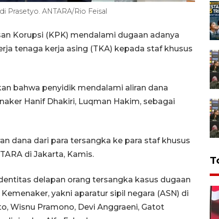
di Prasetyo. ANTARA/Rio Feisal
san Korupsi (KPK) mendalami dugaan adanya
erja tenaga kerja asing (TKA) kepada staf khusus
kan bahwa penyidik mendalami aliran dana
naker Hanif Dhakiri, Luqman Hakim, sebagai
n dana dari para tersangka ke para staf khusus
NTARA di Jakarta, Kamis.
T
entitas delapan orang tersangka kasus dugaan
menaker, yakni aparatur sipil negara (ASN) di
, Wisnu Pramono, Devi Anggraeni, Gatot