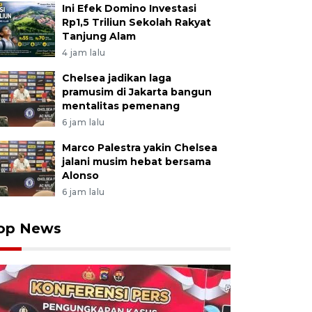
Ini Efek Domino Investasi
Rp1,5 Triliun Sekolah Rakyat
Tanjung Alam
4 jam lalu
Chelsea jadikan laga
pramusim di Jakarta bangun
mentalitas pemenang
6 jam lalu
Marco Palestra yakin Chelsea
jalani musim hebat bersama
Alonso
6 jam lalu
op News