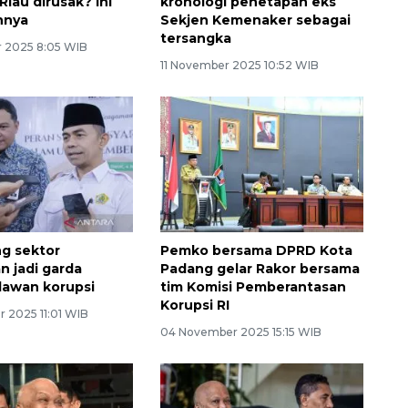
iau dirusak? ini
kronologi penetapan eks
nnya
Sekjen Kemenaker sebagai
tersangka
 2025 8:05 WIB
11 November 2025 10:52 WIB
g sektor
Pemko bersama DPRD Kota
 jadi garda
Padang gelar Rakor bersama
lawan korupsi
tim Komisi Pemberantasan
Korupsi RI
 2025 11:01 WIB
04 November 2025 15:15 WIB