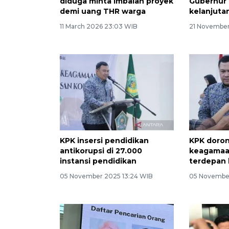
diduga minta imbalan proyek
Gubernur R
demi uang THR warga
kelanjuta
11 March 2026 23:03 WIB
21 November
KPK insersi pendidikan
KPK doron
antikorupsi di 27.000
keagamaan
instansi pendidikan
terdepan 
05 November 2025 13:24 WIB
05 November