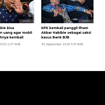
bie bisa
KPK kembali panggil Ilham
n uang agar mobil
Akbar Habibie sebagai saksi
hnya kembali
kasus Bank BJB
2025 2:27 WIB
30 September 2025 11:31 WIB