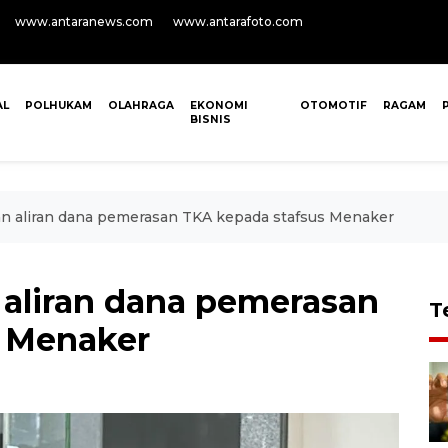
www.antaranews.com
www.antarafoto.com
AL
POLHUKAM
OLAHRAGA
EKONOMI
OTOMOTIF
RAGAM
BISNIS
n aliran dana pemerasan TKA kepada stafsus Menaker
aliran dana pemerasan
T
s Menaker