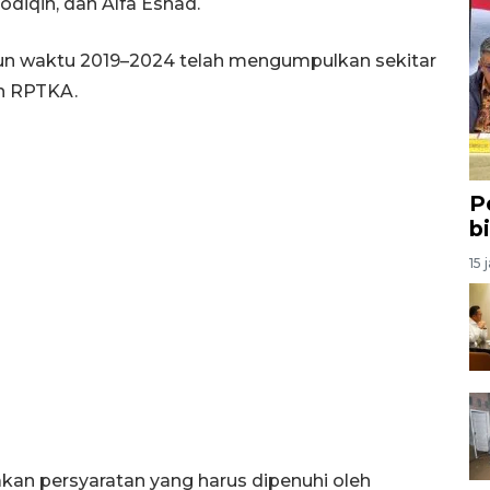
odiqin, dan Alfa Eshad.
un waktu 2019–2024 telah mengumpulkan sekitar
an RPTKA.
P
b
15 
n persyaratan yang harus dipenuhi oleh