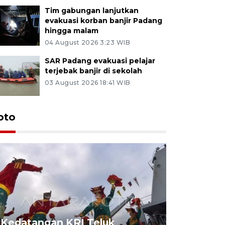
Tim gabungan lanjutkan
evakuasi korban banjir Padang
hingga malam
04 August 2026 3:23 WIB
SAR Padang evakuasi pelajar
terjebak banjir di sekolah
03 August 2026 18:41 WIB
oto
Kedatangan KRI Teluk
Pameran 