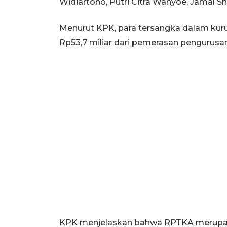
Widiartono, Putri Citra Wahyoe, Jamal Sh
Menurut KPK, para tersangka dalam kur
Rp53,7 miliar dari pemerasan pengurus
KPK menjelaskan bahwa RPTKA merupaka