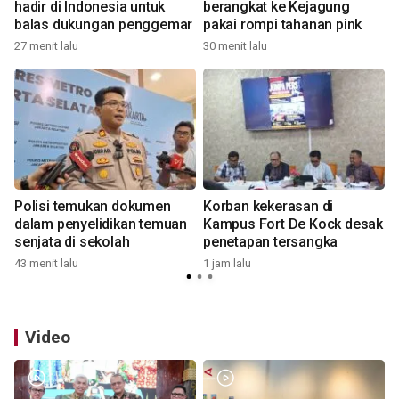
hadir di Indonesia untuk
berangkat ke Kejagung
balas dukungan penggemar
pakai rompi tahanan pink
27 menit lalu
30 menit lalu
2
t
Polisi temukan dokumen
Korban kekerasan di
dalam penyelidikan temuan
Kampus Fort De Kock desak
senjata di sekolah
penetapan tersangka
43 menit lalu
1 jam lalu
2
Video