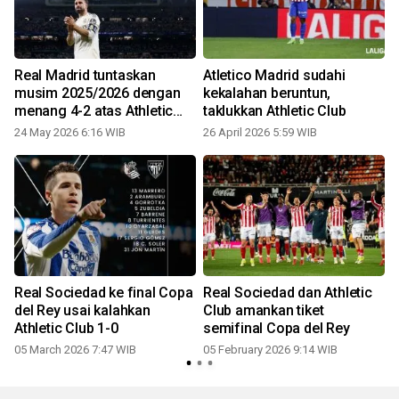
Real Madrid tuntaskan
Atletico Madrid sudahi
musim 2025/2026 dengan
kekalahan beruntun,
menang 4-2 atas Athletic
taklukkan Athletic Club
Club
24 May 2026 6:16 WIB
26 April 2026 5:59 WIB
Real Sociedad ke final Copa
Real Sociedad dan Athletic
del Rey usai kalahkan
Club amankan tiket
Athletic Club 1-0
semifinal Copa del Rey
05 March 2026 7:47 WIB
05 February 2026 9:14 WIB