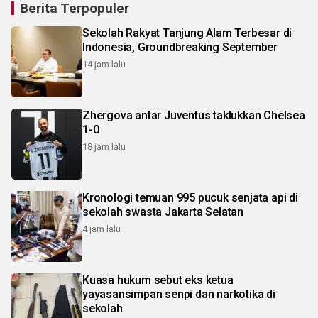
Berita Terpopuler
Sekolah Rakyat Tanjung Alam Terbesar di
Indonesia, Groundbreaking September
14 jam lalu
Zhergova antar Juventus taklukkan Chelsea
1-0
18 jam lalu
Kronologi temuan 995 pucuk senjata api di
sekolah swasta Jakarta Selatan
4 jam lalu
Kuasa hukum sebut eks ketua
yayasansimpan senpi dan narkotika di
sekolah