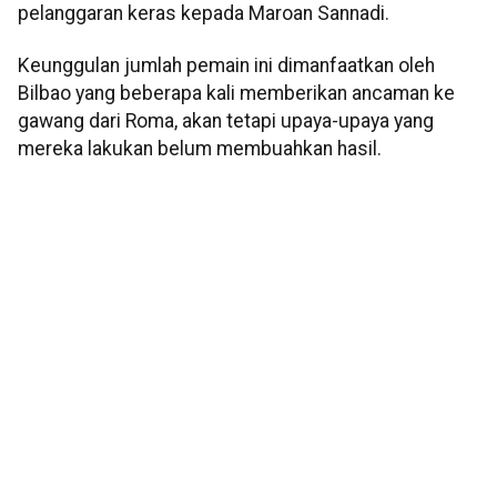
pelanggaran keras kepada Maroan Sannadi.
Keunggulan jumlah pemain ini dimanfaatkan oleh
Bilbao yang beberapa kali memberikan ancaman ke
gawang dari Roma, akan tetapi upaya-upaya yang
mereka lakukan belum membuahkan hasil.