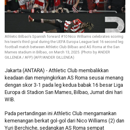
Athletic Bilbao's Spanish forward #10 Nico Williams celebrates scoring
his team's third goal during the UEFA Europa League last 16 second leg
football match between Athletic Club Bilbao and AS Roma at the San
Mames stadium in Bilbao, on March 13, 2025. (Photo by ANDER
GILLENEA / AFP) (AFP/ANDER GILLENEA)
Jakarta (ANTARA) - Athletic Club membalikkan
keadaan dan menyingkirkan AS Roma seusai menang
dengan skor 3-1 pada leg kedua babak 16 besar Liga
Europa di Stadion San Mames, Bilbao, Jumat dini hari
WIB.
Pada pertandingan ini Athletic Club mengamankan
kemenangan berkat gol-gol dari Nico Williams (2) dan
Yuri Berchiche, sedangkan AS Roma sempat