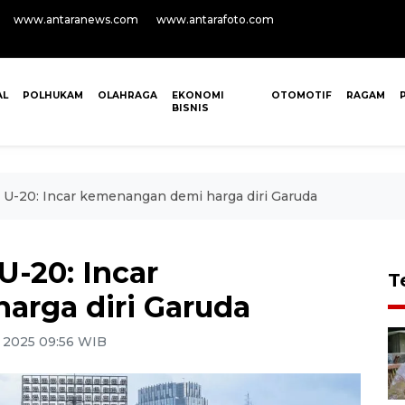
www.antaranews.com
www.antarafoto.com
AL
POLHUKAM
OLAHRAGA
EKONOMI
OTOMOTIF
RAGAM
BISNIS
ia U-20: Incar kemenangan demi harga diri Garuda
 U-20: Incar
T
arga diri Garuda
i 2025 09:56 WIB