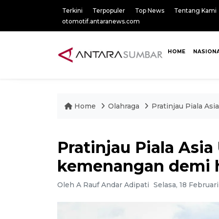
Terkini
Terpopuler
Top News
Tentang Kami
otomotif.antaranews.com
HOME
NASION
Home
Olahraga
Pratinjau Piala As
Pratinjau Piala Asia
kemenangan demi h
Oleh A Rauf Andar Adipati
Selasa, 18 Februar