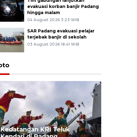
Tim gabungan lanjutkan
evakuasi korban banjir Padang
hingga malam
04 August 2026 3:23 WIB
SAR Padang evakuasi pelajar
terjebak banjir di sekolah
03 August 2026 18:41 WIB
oto
Kedatangan KRI Teluk
Pameran 
Kendari di Padang
di Padan