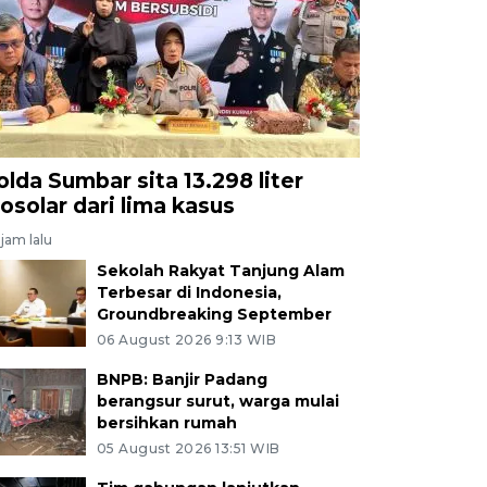
olda Sumbar sita 13.298 liter
iosolar dari lima kasus
jam lalu
Sekolah Rakyat Tanjung Alam
Terbesar di Indonesia,
Groundbreaking September
06 August 2026 9:13 WIB
BNPB: Banjir Padang
berangsur surut, warga mulai
bersihkan rumah
05 August 2026 13:51 WIB