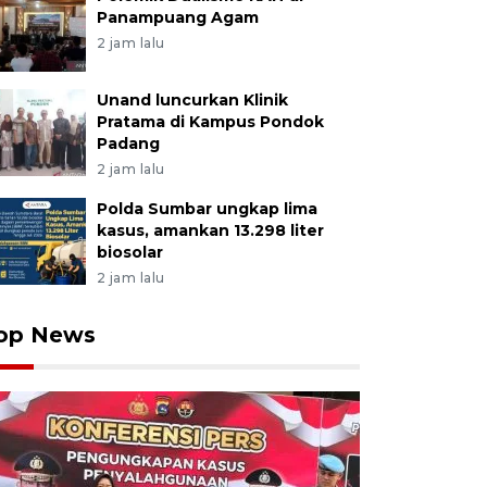
Panampuang Agam
2 jam lalu
Unand luncurkan Klinik
Pratama di Kampus Pondok
Padang
2 jam lalu
Polda Sumbar ungkap lima
kasus, amankan 13.298 liter
biosolar
2 jam lalu
op News