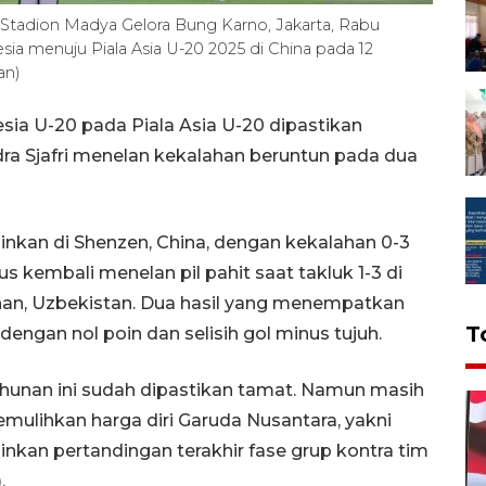
i Stadion Madya Gelora Bung Karno, Jakarta, Rabu
esia menuju Piala Asia U-20 2025 di China pada 12
an)
sia U-20 pada Piala Asia U-20 dipastikan
ndra Sjafri menelan kekalahan beruntun pada dua
nkan di Shenzen, China, dengan kekalahan 0-3
s kembali menelan pil pahit saat takluk 1-3 di
han, Uzbekistan. Dua hasil yang menempatkan
T
dengan nol poin dan selisih gol minus tujuh.
tahunan ini sudah dipastikan tamat. Namun masih
mulihkan harga diri Garuda Nusantara, yakni
an pertandingan terakhir fase grup kontra tim
.