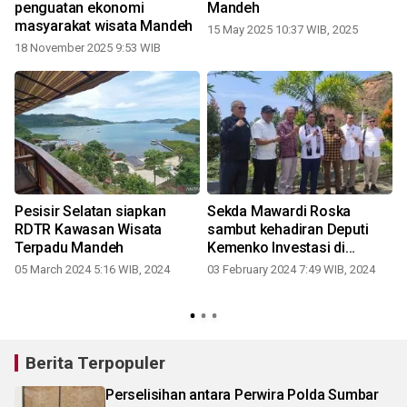
penguatan ekonomi
Mandeh
masyarakat wisata Mandeh
15 May 2025 10:37 WIB, 2025
18 November 2025 9:53 WIB
Pesisir Selatan siapkan
Sekda Mawardi Roska
RDTR Kawasan Wisata
sambut kehadiran Deputi
Terpadu Mandeh
Kemenko Investasi di
Kawasan Wisata Mandeh
05 March 2024 5:16 WIB, 2024
03 February 2024 7:49 WIB, 2024
1
Berita Terpopuler
Perselisihan antara Perwira Polda Sumbar