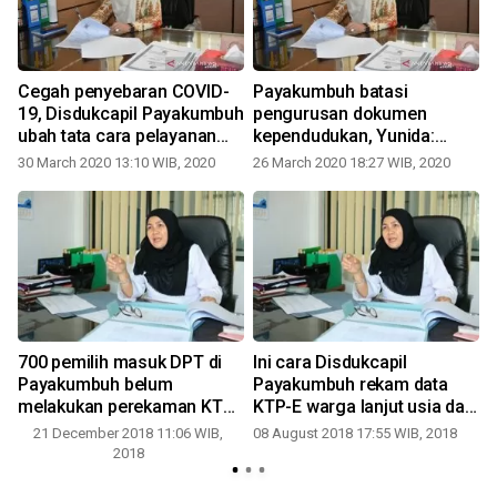
Cegah penyebaran COVID-
Payakumbuh batasi
s
19, Disdukcapil Payakumbuh
pengurusan dokumen
ubah tata cara pelayanan
kependudukan, Yunida:
administrasi kependudukan
Hanya layani bersifat urgen
30 March 2020 13:10 WIB, 2020
26 March 2020 18:27 WIB, 2020
700 pemilih masuk DPT di
Ini cara Disdukcapil
Payakumbuh belum
Payakumbuh rekam data
melakukan perekaman KTP-
KTP-E warga lanjut usia dan
el
fisik abnormal
21 December 2018 11:06 WIB,
08 August 2018 17:55 WIB, 2018
2018