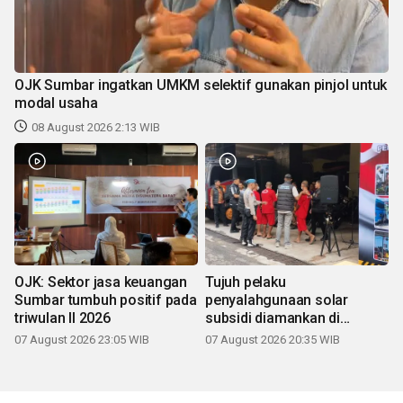
OJK Sumbar ingatkan UMKM selektif gunakan pinjol untuk
modal usaha
08 August 2026 2:13 WIB
OJK: Sektor jasa keuangan
Tujuh pelaku
Sumbar tumbuh positif pada
penyalahgunaan solar
triwulan II 2026
subsidi diamankan di
Sumbar
07 August 2026 23:05 WIB
07 August 2026 20:35 WIB