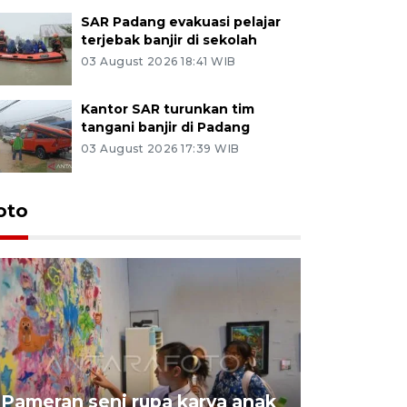
SAR Padang evakuasi pelajar
terjebak banjir di sekolah
03 August 2026 18:41 WIB
Kantor SAR turunkan tim
tangani banjir di Padang
03 August 2026 17:39 WIB
oto
Pameran seni rupa karya anak
Dampak b