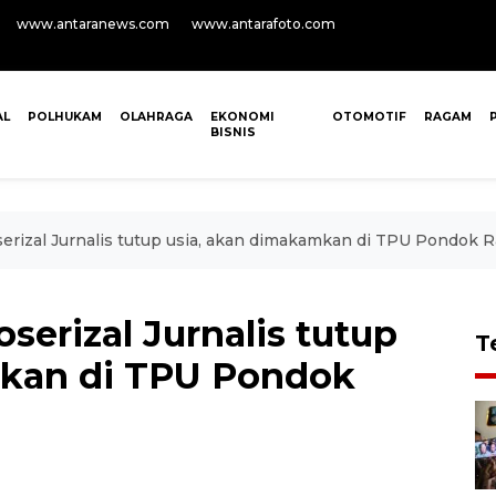
www.antaranews.com
www.antarafoto.com
AL
POLHUKAM
OLAHRAGA
EKONOMI
OTOMOTIF
RAGAM
BISNIS
serizal Jurnalis tutup usia, akan dimakamkan di TPU Pondok 
serizal Jurnalis tutup
T
mkan di TPU Pondok