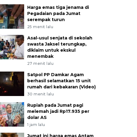
Harga emas tiga jenama di
Pegadaian pada Jumat
serempak turun
25 menit lalu
Asal-usul senjata di sekolah
swasta Jaksel terungkap,
diklaim untuk ekskul
menembak
27 menit lalu
Satpol PP Damkar Agam
berhasil selamatkan 15 unit
rumah dari kebakaran (Video)
30 menit lalu
Rupiah pada Jumat pagi
melemah jadi Rp17.935 per
dolar AS
1 jam lalu
Jumat ini harga emas Antam