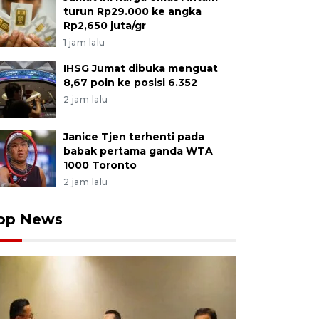
turun Rp29.000 ke angka
Rp2,650 juta/gr
1 jam lalu
IHSG Jumat dibuka menguat
8,67 poin ke posisi 6.352
2 jam lalu
Janice Tjen terhenti pada
babak pertama ganda WTA
1000 Toronto
2 jam lalu
op News