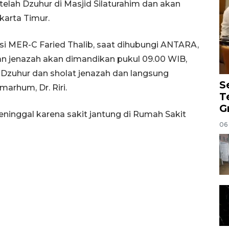
telah Dzuhur di Masjid Silaturahim dan akan
arta Timur.
ksi MER-C Faried Thalib, saat dihubungi ANTARA,
an jenazah akan dimandikan pukul 09.00 WIB,
 Dzuhur dan sholat jenazah dan langsung
S
rhum, Dr. Riri.
T
G
nggal karena sakit jantung di Rumah Sakit
06