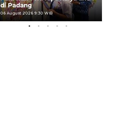
di Padang
Padang
06 August 2026 9:30 WIB
05 August 202