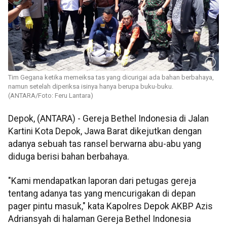
Tim Gegana ketika memeiksa tas yang dicurigai ada bahan berbahaya,
namun setelah diperiksa isinya hanya berupa buku-buku.
(ANTARA/Foto: Feru Lantara)
Depok, (ANTARA) - Gereja Bethel Indonesia di Jalan
Kartini Kota Depok, Jawa Barat dikejutkan dengan
adanya sebuah tas ransel berwarna abu-abu yang
diduga berisi bahan berbahaya.
"Kami mendapatkan laporan dari petugas gereja
tentang adanya tas yang mencurigakan di depan
pager pintu masuk," kata Kapolres Depok AKBP Azis
Adriansyah di halaman Gereja Bethel Indonesia