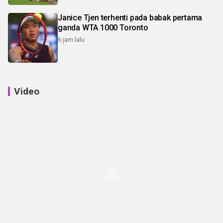
Janice Tjen terhenti pada babak pertama
ganda WTA 1000 Toronto
6 jam lalu
Video