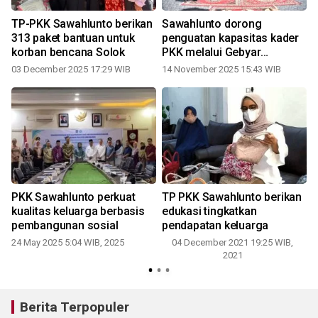
TP-PKK Sawahlunto berikan
Sawahlunto dorong
313 paket bantuan untuk
penguatan kapasitas kader
korban bencana Solok
PKK melalui Gebyar
Jambore
03 December 2025 17:29 WIB
14 November 2025 15:43 WIB
n
PKK Sawahlunto perkuat
TP PKK Sawahlunto berikan
kualitas keluarga berbasis
edukasi tingkatkan
pembangunan sosial
pendapatan keluarga
24 May 2025 5:04 WIB, 2025
04 December 2021 19:25 WIB,
2021
Berita Terpopuler