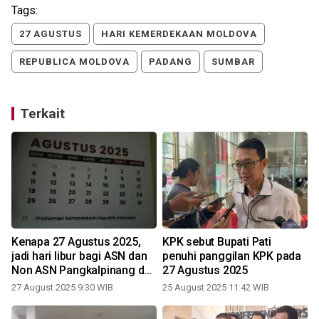
Tags:
27 AGUSTUS
HARI KEMERDEKAAN MOLDOVA
REPUBLICA MOLDOVA
PADANG
SUMBAR
Terkait
Kenapa 27 Agustus 2025,
KPK sebut Bupati Pati
jadi hari libur bagi ASN dan
penuhi panggilan KPK pada
Non ASN Pangkalpinang dan
27 Agustus 2025
Bangka?
27 August 2025 9:30 WIB
25 August 2025 11:42 WIB