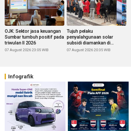
OJK: Sektor jasa keuangan
Tujuh pelaku
Sumbar tumbuh positif pada
penyalahgunaan solar
triwulan II 2026
subsidi diamankan di
Sumbar
07 August 2026 23:05 WIB
07 August 2026 20:35 WIB
Infografik