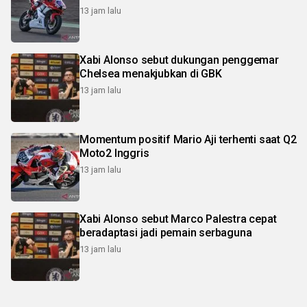
13 jam lalu
Xabi Alonso sebut dukungan penggemar
Chelsea menakjubkan di GBK
13 jam lalu
Momentum positif Mario Aji terhenti saat Q2
Moto2 Inggris
13 jam lalu
Xabi Alonso sebut Marco Palestra cepat
beradaptasi jadi pemain serbaguna
13 jam lalu