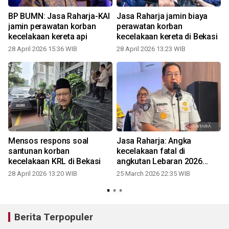
BP BUMN: Jasa Raharja-KAI
Jasa Raharja jamin biaya
s
jamin perawatan korban
perawatan korban
kecelakaan kereta api
kecelakaan kereta di Bekasi
28 April 2026 15:36 WIB
28 April 2026 13:23 WIB
Mensos respons soal
Jasa Raharja: Angka
santunan korban
kecelakaan fatal di
kecelakaan KRL di Bekasi
angkutan Lebaran 2026
turun
28 April 2026 13:20 WIB
25 March 2026 22:35 WIB
Berita Terpopuler