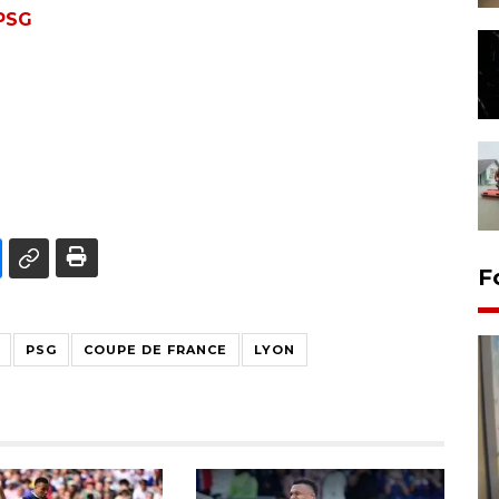
PSG
F
PSG
COUPE DE FRANCE
LYON
Penyelesaian pembentukan