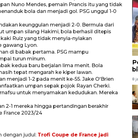
an Nuno Mendes, pemain Prancis itu yang tidak
 menanduk bola dan menjadi gol. PSG unggul 1-0
ndakan keunggulan menjadi 2-0. Bermula dari
 umpan silang Hakimi, bola berhasil ditepis
e kaki Ruiz yang tidak menyia-nyiakan
 gawang Lyon.
anan di babak pertama. PSG mampu
mpai turun minum.
P
bak kedua baru berjalan lima menit. Bola
b
asih tepat mengarah ke kiper lawan.
n menjadi 1-2 pada menit ke-55. Jake O'Brien
8 j
anfaatkan umpan sepak pojok Rayan Cherki.
ernafsu untuk menyamakan kedudukan. Mereka
2-1 mereka hingga pertandingan berakhir
e France 2023/24
m dengan judul:
Trofi Coupe de France jadi