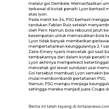
melalui gol Dembele. Memanfaatkan ump
terkawal di kotak penalti Lyon berhasil
atas lyon.
Pada menit ke-34, PSG berhasil mengga
tandukan Fabian Ruiz setelah menyambut
oleh Perri. Namun, bola rebound jatuh k
kesempatan untuk memasukkan bola ke
Lyon tidak banyak memberikan perlaw
mempertahankan keunggulannya 2-1 sa
Zaire-Emery nyaris mencetak gol saat ba
tembakannya dari dalam kotak penalti m
Lyon akhirnya memperkecil ketertinggala
mencetak gol lewat sundulan usai mem
Gol tersebut membuat Lyon semakin b
mulai membombardir pertahanan PSG.
Namun, PSG mampu menjaga keunggulan 
sehingga mereka menjadi juara Coupe d
Berita ini telah tayang di Antaranews.co