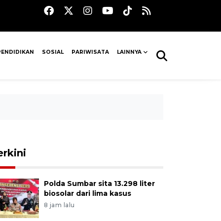
PENDIDIKAN
SOSIAL
PARIWISATA
LAINNYA
erkini
Polda Sumbar sita 13.298 liter
biosolar dari lima kasus
8 jam lalu