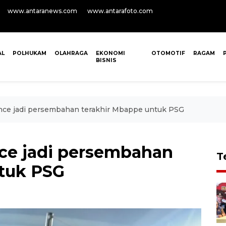
www.antaranews.com
www.antarafoto.com
AL
POLHUKAM
OLAHRAGA
EKONOMI
OTOMOTIF
RAGAM
BISNIS
ance jadi persembahan terakhir Mbappe untuk PSG
nce jadi persembahan
T
tuk PSG