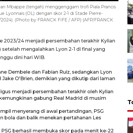
ylian Mbappe (tengah) menggenggam trofi Piala Prancis
e Lyonnais (OL) dengan skor 2-1 di Stade Pierre-
5/5/2024). (Photo by FRANCK FIFE / AFP) (AFP/FRANCK
ce 2023/24 menjadi persembahan terakhir Kylian
setelah mengalahkan Lyon 2-1 di final yang
nggu dini hari WIB.
ane Dembele dan Fabian Ruiz, sedangkan Lyon
 Jake O'Brien, demikian yang dikutip dari laman
aligus menjadi persembahan terakhir oleh Kylian
kemungkinan gabung Real Madrid di musim
T
ampil menyerang di awal pertandingan, PSG
n bola dan balik menekan pertahanan Les
, PSG berhasil membuka skor pada menit ke-22