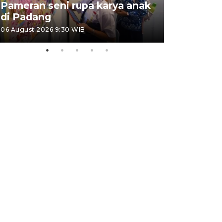
Pameran seni rupa karya anak
Dampak b
di Padang
Padang
06 August 2026 9:30 WIB
05 August 202