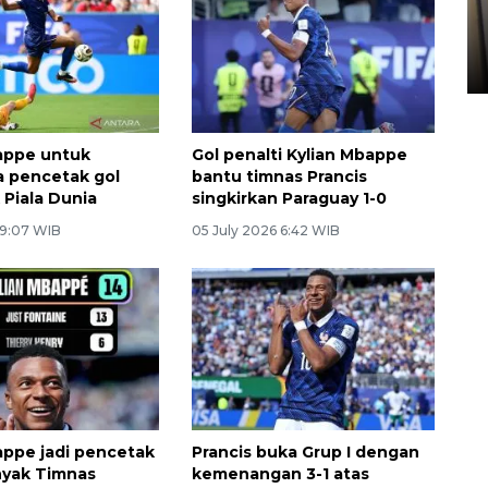
Kopdes Merah Putih di
Sumbar
05 August 2026 10:33 WIB
appe untuk
Gol penalti Kylian Mbappe
 pencetak gol
bantu timnas Prancis
 Piala Dunia
singkirkan Paraguay 1-0
 9:07 WIB
05 July 2026 6:42 WIB
appe jadi pencetak
Prancis buka Grup I dengan
nyak Timnas
kemenangan 3-1 atas